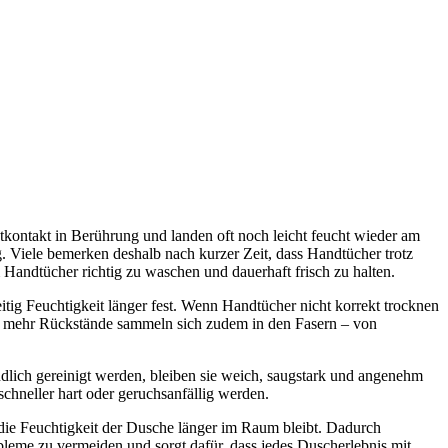
tkontakt in Berührung und landen oft noch leicht feucht wieder am
 Viele bemerken deshalb nach kurzer Zeit, dass Handtücher trotz
Handtücher richtig zu waschen und dauerhaft frisch zu halten.
zeitig Feuchtigkeit länger fest. Wenn Handtücher nicht korrekt trocknen
to mehr Rückstände sammeln sich zudem in den Fasern – von
ndlich gereinigt werden, bleiben sie weich, saugstark und angenehm
schneller hart oder geruchsanfällig werden.
ie Feuchtigkeit der Dusche länger im Raum bleibt. Dadurch
bleme zu vermeiden und sorgt dafür, dass jedes Duscherlebnis mit