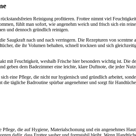
me
rückstandsfreien Reinigung profitieren. Frottee nimmt viel Feuchtigkei
men, fühlt man sofort, wie angenehm weich und frisch sich ein reines,
men und dennoch gründlich reinigen.
 die Saugkraft nach und nach verringern. Die Rezepturen von scentme ar
dtücher, die ihr Volumen behalten, schnell trocknen und sich gleichzei
ntakt mit Feuchtigkeit, weshalb Frische hier besonders wichtig ist. Di
und geben dem Badezimmer eine leichte, klare Duftnote, die jeder Nutz
h eine Pflege, die nicht nur hygienisch und gründlich arbeitet, sonder
t die tägliche Badroutine spürbar angenehmer und sorgt für Handtücher
e Pflege, die auf Hygiene, Materialschonung und ein angenehmes Hautg
gen dafür, dass Frottee sauber und formstabil bleibt. Wenn Handtüche