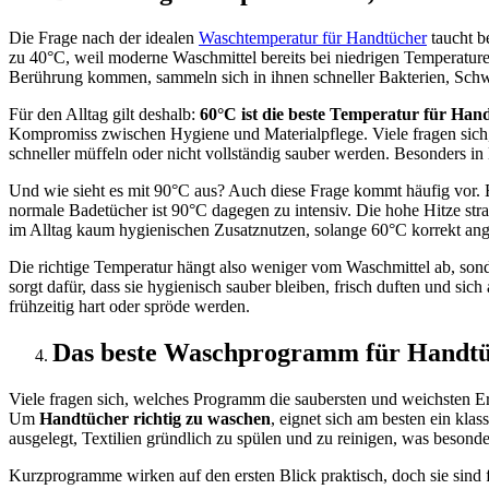
Die Frage nach der idealen
Waschtemperatur für Handtücher
taucht b
zu 40°C, weil moderne Waschmittel bereits bei niedrigen Temperaturen
Berührung kommen, sammeln sich in ihnen schneller Bakterien, Schwe
Für den Alltag gilt deshalb:
60°C ist die beste Temperatur für Han
Kompromiss zwischen Hygiene und Materialpflege. Viele fragen sich, 
schneller müffeln oder nicht vollständig sauber werden. Besonders i
Und wie sieht es mit 90°C aus? Auch diese Frage kommt häufig vor. Ei
normale Badetücher ist 90°C dagegen zu intensiv. Die hohe Hitze stra
im Alltag kaum hygienischen Zusatznutzen, solange 60°C korrekt a
Die richtige Temperatur hängt also weniger vom Waschmittel ab, so
sorgt dafür, dass sie hygienisch sauber bleiben, frisch duften und si
frühzeitig hart oder spröde werden.
Das beste Waschprogramm für Handt
Viele fragen sich, welches Programm die saubersten und weichsten Er
Um
Handtücher richtig zu waschen
, eignet sich am besten ein k
ausgelegt, Textilien gründlich zu spülen und zu reinigen, was besonder
Kurzprogramme wirken auf den ersten Blick praktisch, doch sie sind 