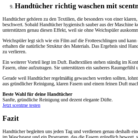
Handtücher richtig waschen mit scent
Handtücher gehören zu den Textilien, die besonders von einer klaren, 
beschwert. Sobald Handtücher hygienisch sauber aus der Maschine kom
unterstützen genau diesen Effekt, weil sie ohne Weichspüler auskom
Weichspüler legt sich wie ein Film auf die Frotteeschlingen und kann
erhalten die natürliche Struktur des Materials. Das Ergebnis sind Han
zu verlieren.
Ein weiterer Vorteil liegt im Duft. Badtextilien stehen ständig im Ko
Fasern, ohne aufzutragen. Sie unterstützen ein sauberes Raumgefühl 
Gerade weil Handtücher regelmäßig gewaschen werden sollten, lohnt sic
aus gründlicher Reinigung, klaren Fasern und einem feinen Duft mach
Beste Wahl für deine Handtücher
Sanfte, gründliche Reinigung und dezent elegante Düfte.
Jetzt scentme testen
Fazit
Handtücher begleiten uns jeden Tag und verdienen genau deshalb ein
im Waschgang und ein Programm, das die Fasern gründlich bewegt, sor