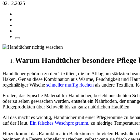
02.12.2025
Warum Handtücher besondere Pflege 
Handtücher gehören zu den Textilien, die im Alltag am stärksten bea
Haken. Genau diese Kombination aus Wärme, Feuchtigkeit und Hautpar
regelmäßiger Wäsche
schneller muffig riechen
als andere Textilien. 
Frottee, das typische Material für Handtücher, besteht aus dichten Sch
oder zu selten gewaschen werden, entsteht ein Nährboden, der unan
Pflegeprodukten über Schweiß bis zu ganz natürlichen Hautölen.
All das macht es wichtig, Handtücher mit einer Pflegeroutine zu beha
auf der Haut.
Ein falsches Waschprogramm
, zu niedrige Temperature
Hinzu kommt das Raumklima im Badezimmer. In vielen Haushalten tro
beginnen die Fasern schneller zu riechen, selbst wenn sie frisch gew