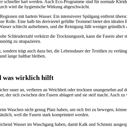
her schneller hart werden. Auch Eco-Programme sind für normale Klei
adurch wird die hygienische Wirkung abgeschwächt.
 Regionen mit hartem Wasser. Ein intensiverer Spülgang entfernt übers
e Rolle. Eine halb bis dreiviertel gefüllte Trommel bietet den ideale
asser schlecht aufnehmen, und die Reinigung fällt weniger gründlich 
hohe Schleuderzahl verkürzt die Trocknungszeit, kann die Fasern aber s
unnötig zu strapazieren.
t, sondern trägt auch dazu bei, die Lebensdauer der Textilien zu verl
und lange haltbar bleiben.
was wirklich hilft
cher rauer an, verlieren an Weichheit oder trocknen unangenehm auf
er, der sich zwischen den Fasern ablagert und sie steif macht. Auch zu
eim Waschen nicht genug Platz haben, um sich frei zu bewegen, können 
sätzlich, weil die Fasern stark komprimiert werden.
reichend Wasser im Waschgang haben, damit Kalk und Schmutz ausgespült