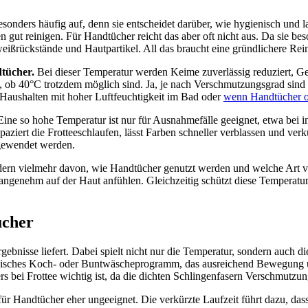
esonders häufig auf, denn sie entscheidet darüber, wie hygienisch und
 gut reinigen. Für Handtücher reicht das aber oft nicht aus. Da sie be
ißrückstände und Hautpartikel. All das braucht eine gründlichere Rei
dtücher.
Bei dieser Temperatur werden Keime zuverlässig reduziert, Ger
ob 40°C trotzdem möglich sind. Ja, je nach Verschmutzungsgrad sind 4
n Haushalten mit hoher Luftfeuchtigkeit im Bad oder
wenn Handtücher of
ne so hohe Temperatur ist nur für Ausnahmefälle geeignet, etwa bei in
paziert die Frotteeschlaufen, lässt Farben schneller verblassen und ve
ngewendet werden.
ndern vielmehr davon, wie Handtücher genutzt werden und welche Art v
ch angenehm auf der Haut anfühlen. Gleichzeitig schützt diese Temperat
ücher
gebnisse liefert. Dabei spielt nicht nur die Temperatur, sondern auc
lassisches Koch- oder Buntwäscheprogramm, das ausreichend Bewegung u
s bei Frottee wichtig ist, da die dichten Schlingenfasern Verschmutzunge
für Handtücher eher ungeeignet. Die verkürzte Laufzeit führt dazu, da