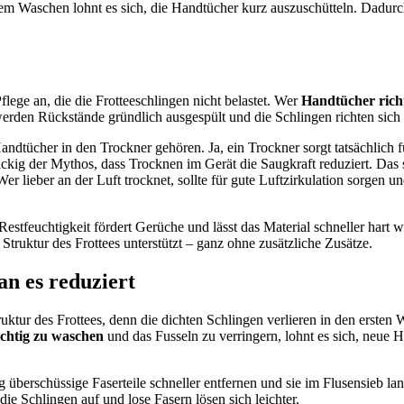
m Waschen lohnt es sich, die Handtücher kurz auszuschütteln. Dadurch 
ge an, die die Frotteeschlingen nicht belastet. Wer
Handtücher rich
erden Rückstände gründlich ausgespült und die Schlingen richten sich 
Handtücher in den Trockner gehören. Ja, ein Trockner sorgt tatsächlich f
äckig der Mythos, dass Trocknen im Gerät die Saugkraft reduziert. Das
Wer lieber an der Luft trocknet, sollte für gute Luftzirkulation sorgen 
estfeuchtigkeit fördert Gerüche und lässt das Material schneller hart w
truktur des Frottees unterstützt – ganz ohne zusätzliche Zusätze.
n es reduziert
uktur des Frottees, denn die dichten Schlingen verlieren in den ersten 
chtig zu waschen
und das Fusseln zu verringern, lohnt es sich, neue 
berschüssige Faserteile schneller entfernen und sie im Flusensieb la
e Schlingen auf und lose Fasern lösen sich leichter.