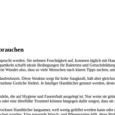
brauchen
nsprucht werden. Sie nehmen Feuchtigkeit auf, kommen täglich mit Hau
tikeln schafft ideale Bedingungen für Bakterien und Geruchsbildung.
Kein Wunder also, dass so viele Menschen nach klaren Tipps suchen, um 
laufenfasern. Diese Struktur sorgt für hohe Saugkraft, hält aber gleich
genehme Gerüche fördert. Je häufiger Handtücher genutzt werden, des
ndeln, die auf Hygiene und Fasererhalt ausgelegt ist. Nur wenn sie grü
n oder eine überfüllte Trommel können hingegen dafür sorgen, dass sie 
cknen Handtücher langsamer, weil wenig gelüftet werden kann oder d
aschen wurden. Eine passende Wasch- und Pflegeroutine hilft, diese Pro