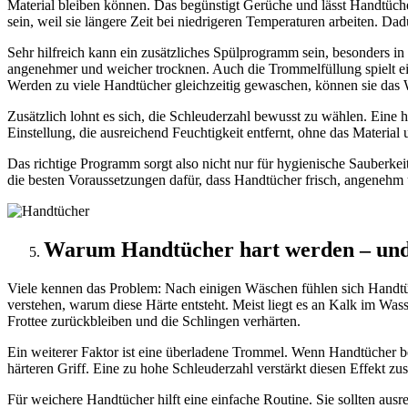
Material bleiben können. Das begünstigt Gerüche und lässt Handtüc
sein, weil sie längere Zeit bei niedrigeren Temperaturen arbeiten. D
Sehr hilfreich kann ein zusätzliches Spülprogramm sein, besonders in
angenehmer und weicher trocknen. Auch die Trommelfüllung spielt ein
Werden zu viele Handtücher gleichzeitig gewaschen, können sie das W
Zusätzlich lohnt es sich, die Schleuderzahl bewusst zu wählen. Eine 
Einstellung, die ausreichend Feuchtigkeit entfernt, ohne das Material 
Das richtige Programm sorgt also nicht nur für hygienische Sauberkei
die besten Voraussetzungen dafür, dass Handtücher frisch, angenehm 
Warum Handtücher hart werden – und 
Viele kennen das Problem: Nach einigen Wäschen fühlen sich Handtü
verstehen, warum diese Härte entsteht. Meist liegt es an Kalk im Wass
Frottee zurückbleiben und die Schlingen verhärten.
Ein weiterer Faktor ist eine überladene Trommel. Wenn Handtücher b
härteren Griff. Eine zu hohe Schleuderzahl verstärkt diesen Effekt zu
Für weichere Handtücher hilft eine einfache Routine. Sie sollten aus