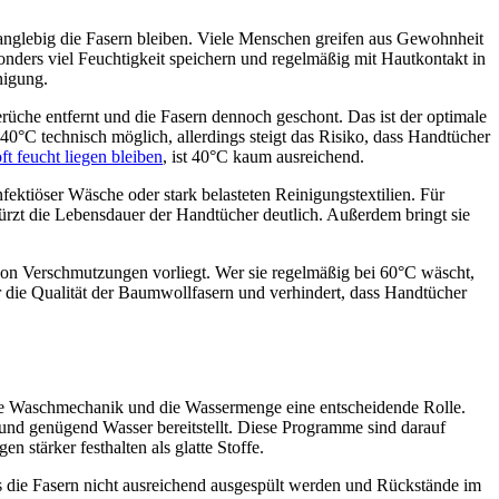
 langlebig die Fasern bleiben. Viele Menschen greifen aus Gewohnheit
sonders viel Feuchtigkeit speichern und regelmäßig mit Hautkontakt in
nigung.
üche entfernt und die Fasern dennoch geschont. Das ist der optimale
0°C technisch möglich, allerdings steigt das Risiko, dass Handtücher
t feucht liegen bleiben
, ist 40°C kaum ausreichend.
fektiöser Wäsche oder stark belasteten Reinigungstextilien. Für
rkürzt die Lebensdauer der Handtücher deutlich. Außerdem bringt sie
on Verschmutzungen vorliegt. Wer sie regelmäßig bei 60°C wäscht,
ur die Qualität der Baumwollfasern und verhindert, dass Handtücher
h die Waschmechanik und die Wassermenge eine entscheidende Rolle.
nd genügend Wasser bereitstellt. Diese Programme sind darauf
n stärker festhalten als glatte Stoffe.
ss die Fasern nicht ausreichend ausgespült werden und Rückstände im