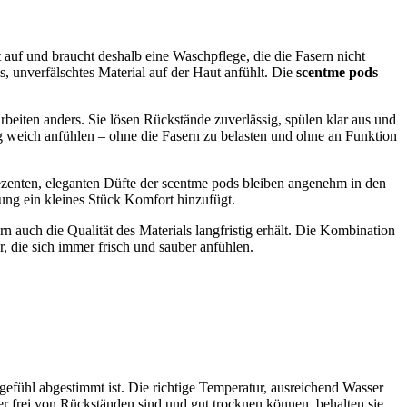
t auf und braucht deshalb eine Waschpflege, die die Fasern nicht
 unverfälschtes Material auf der Haut anfühlt. Die
scentme pods
beiten anders. Sie lösen Rückstände zuverlässig, spülen klar aus und
tig weich anfühlen – ohne die Fasern zu belasten und ohne an Funktion
e dezenten, eleganten Düfte der scentme pods bleiben angenehm in den
ung ein kleines Stück Komfort hinzufügt.
n auch die Qualität des Materials langfristig erhält. Die Kombination
, die sich immer frisch und sauber anfühlen.
efühl abgestimmt ist. Die richtige Temperatur, ausreichend Wasser
r frei von Rückständen sind und gut trocknen können, behalten sie