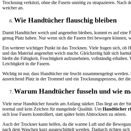
Trocknung verkürzt, ohne die Fasern unnötig zu strapazieren. Nach de
weicher an.
Wie Handtücher flauschig bleiben
Damit Handtücher weich und angenehm bleiben, kommt es auf eine Pfle
genug Platz haben. Nur wenn sich die Fasern frei bewegen können, w
Ein weiterer wichtiger Punkt ist das Trocknen. Viele fragen sich, ob 
und das Material angenehm weich macht. Gleichzeitig hält sich hartn
bleibt die Fähigkeit, Feuchtigkeit aufzunehmen, vollständig erhalten. 
Leichtigkeit in die Fasern.
Wichtig ist nur, dass Handtücher nie feucht zusammengelegt werden. R
ausreichend Platz in der Trommel und ein Trocknungsprozess, der die S
Warum Handtücher fusseln und wie ma
Viele neue Handtücher fusseln am Anfang stärker. Das liegt an der Str
normal und kein Zeichen für mangelnde Qualität. Um
Handtücher ri
sich lose Fasern kontrolliert, statt später beim Abtrocknen zu stören.
Auch der Trockner kann helfen, da die warme Luft und die Bewegung ü
nach dem Waschen kurz ausgeschüttelt werden. Dadurch richten sich di