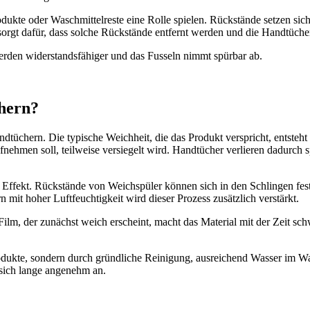
kte oder Waschmittelreste eine Rolle spielen. Rückstände setzen sich
rgt dafür, dass solche Rückstände entfernt werden und die Handtücher
werden widerstandsfähiger und das Fusseln nimmt spürbar ab.
hern?
tüchern. Die typische Weichheit, die das Produkt verspricht, entsteht d
aufnehmen soll, teilweise versiegelt wird. Handtücher verlieren dadurc
 Effekt. Rückstände von Weichspüler können sich in den Schlingen fe
 mit hoher Luftfeuchtigkeit wird dieser Prozess zusätzlich verstärkt.
r Film, der zunächst weich erscheint, macht das Material mit der Zeit sc
odukte, sondern durch gründliche Reinigung, ausreichend Wasser im Wa
t sich lange angenehm an.