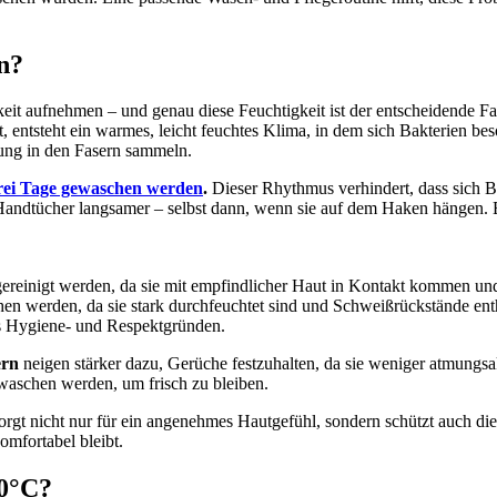
n?
keit aufnehmen – und genau diese Feuchtigkeit ist der entscheidende Fa
 entsteht ein warmes, leicht feuchtes Klima, in dem sich Bakterien 
ung in den Fasern sammeln.
drei Tage gewaschen werden
.
Dieser Rhythmus verhindert, dass sich 
andtücher langsamer – selbst dann, wenn sie auf dem Haken hängen. Ein 
 gereinigt werden, da sie mit empfindlicher Haut in Kontakt kommen 
en werden, da sie stark durchfeuchtet sind und Schweißrückstände ent
s Hygiene- und Respektgründen.
ern
neigen stärker dazu, Gerüche festzuhalten, da sie weniger atmungs
waschen werden, um frisch zu bleiben.
orgt nicht nur für ein angenehmes Hautgefühl, sondern schützt auch die
omfortabel bleibt.
90°C?