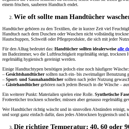
einem frischen, sauberen Handtuch endet.
Wie oft sollte man Handtücher wasche
Handtücher gehören zu den Textilien, die in kurzer Zeit viel Feuchtig
Handtuch nach dem Duschen oder Waschen nicht vollständig trocknet,
Hautschuppen, Schweiß oder Pflegeprodukte, die sich mit jeder Nutz
Für den Alltag bedeutet das:
Handtücher sollten idealerweise
alle 
im Badezimmer, wo die Luftfeuchtigkeit regelmäßig steigt, trocknen H
regelmäßig hygienisch gereinigt werden.
Einige Handtuchtypen benötigen jedoch eine noch häufigere Wäsche:
–
Gesichtshandtücher
sollten nach ein- bis zweimaliger Benutzung
–
Sport- und Saunahandtücher
sollten nach jeder Nutzung gewasch
–
Gästehandtücher
gehören nach jedem Besuch in die Wäsche – au
Ein weiterer Punkt: Materialien spielen eine Rolle.
Synthetische Fas
Frotteetücher trocknen schneller, müssen aber genauso regelmäßig ge
Wer Handtücher richtig wäscht und in sinnvollen Abständen reinigt, s
und sorgt ganz einfach dafür, dass jedes Abtrocknen hygienisch und k
Die richtige Temperatur: 40, 60 oder 