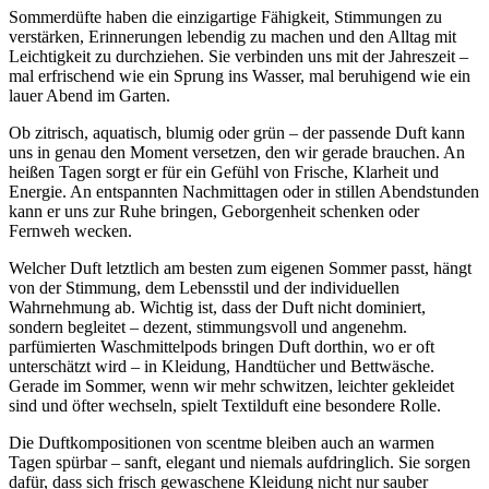
Sommerdüfte haben die einzigartige Fähigkeit, Stimmungen zu
verstärken, Erinnerungen lebendig zu machen und den Alltag mit
Leichtigkeit zu durchziehen. Sie verbinden uns mit der Jahreszeit –
mal erfrischend wie ein Sprung ins Wasser, mal beruhigend wie ein
lauer Abend im Garten.
Ob zitrisch, aquatisch, blumig oder grün – der passende Duft kann
uns in genau den Moment versetzen, den wir gerade brauchen. An
heißen Tagen sorgt er für ein Gefühl von Frische, Klarheit und
Energie. An entspannten Nachmittagen oder in stillen Abendstunden
kann er uns zur Ruhe bringen, Geborgenheit schenken oder
Fernweh wecken.
Welcher Duft letztlich am besten zum eigenen Sommer passt, hängt
von der Stimmung, dem Lebensstil und der individuellen
Wahrnehmung ab. Wichtig ist, dass der Duft nicht dominiert,
sondern begleitet – dezent, stimmungsvoll und angenehm.
parfümierten Waschmittelpods bringen Duft dorthin, wo er oft
unterschätzt wird – in Kleidung, Handtücher und Bettwäsche.
Gerade im Sommer, wenn wir mehr schwitzen, leichter gekleidet
sind und öfter wechseln, spielt Textilduft eine besondere Rolle.
Die Duftkompositionen von scentme bleiben auch an warmen
Tagen spürbar – sanft, elegant und niemals aufdringlich. Sie sorgen
dafür, dass sich frisch gewaschene Kleidung nicht nur sauber