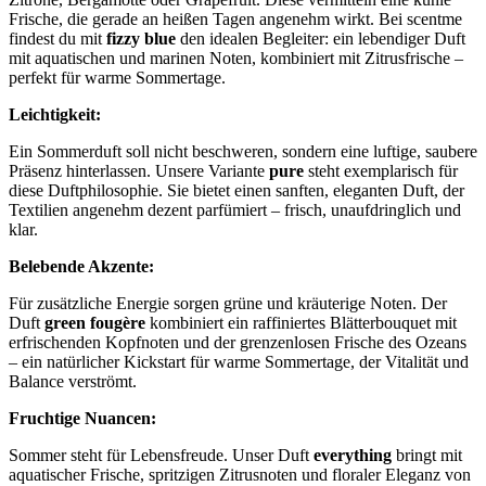
Frische, die gerade an heißen Tagen angenehm wirkt. Bei scentme
findest du mit
fizzy blue
den idealen Begleiter: ein lebendiger Duft
mit aquatischen und marinen Noten, kombiniert mit Zitrusfrische –
perfekt für warme Sommertage.
Leichtigkeit:
Ein Sommerduft soll nicht beschweren, sondern eine luftige, saubere
Präsenz hinterlassen. Unsere Variante
pure
steht exemplarisch für
diese Duftphilosophie. Sie bietet einen sanften, eleganten Duft, der
Textilien angenehm dezent parfümiert – frisch, unaufdringlich und
klar.
Belebende Akzente:
Für zusätzliche Energie sorgen grüne und kräuterige Noten. Der
Duft
green fougère
kombiniert ein raffiniertes Blätterbouquet mit
erfrischenden Kopfnoten und der grenzenlosen Frische des Ozeans
– ein natürlicher Kickstart für warme Sommertage, der Vitalität und
Balance verströmt.
Fruchtige Nuancen:
Sommer steht für Lebensfreude. Unser Duft
everything
bringt mit
aquatischer Frische, spritzigen Zitrusnoten und floraler Eleganz von