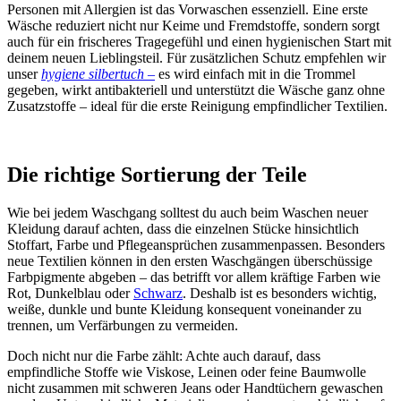
Personen mit Allergien ist das Vorwaschen essenziell. Eine erste
Wäsche reduziert nicht nur Keime und Fremdstoffe, sondern sorgt
auch für ein frischeres Tragegefühl und einen hygienischen Start mit
deinem neuen Lieblingsteil. Für zusätzlichen Schutz empfehlen wir
unser
hygiene silbertuch –
es wird einfach mit in die Trommel
gegeben, wirkt antibakteriell und unterstützt die Wäsche ganz ohne
Zusatzstoffe – ideal für die erste Reinigung empfindlicher Textilien.
Die richtige Sortierung der Teile
Wie bei jedem Waschgang solltest du auch beim Waschen neuer
Kleidung darauf achten, dass die einzelnen Stücke hinsichtlich
Stoffart, Farbe und Pflegeansprüchen zusammenpassen. Besonders
neue Textilien können in den ersten Waschgängen überschüssige
Farbpigmente abgeben – das betrifft vor allem kräftige Farben wie
Rot, Dunkelblau oder
Schwarz
. Deshalb ist es besonders wichtig,
weiße, dunkle und bunte Kleidung konsequent voneinander zu
trennen, um Verfärbungen zu vermeiden.
Doch nicht nur die Farbe zählt: Achte auch darauf, dass
empfindliche Stoffe wie Viskose, Leinen oder feine Baumwolle
nicht zusammen mit schweren Jeans oder Handtüchern gewaschen