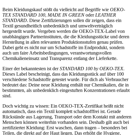
Beim Kleidungskauf stößt du vielleicht auf Begriffe wie
OEKO-
TEX STANDARD 100
,
MADE IN GREEN
oder
LEATHER
STANDARD
. Diese Zertifizierungen sollen dir zeigen, dass ein
Textil gesundheitlich unbedenklich und umweltverträglich
hergestellt wurde. Vergeben werden die OEKO-TEX-Label von
unabhängigen Partnerinstituten, die die Kleidungsstücke und deren
Herstellung in allen relevanten Produktionsstufen genau prüfen.
Dabei geht es nicht nur um Schadstoffe im Endprodukt, sondern
auch um faire Arbeitsbedingungen, verantwortungsvollen
Chemikalieneinsatz und Transparenz entlang der Lieferkette.
Einer der bekanntesten ist der
STANDARD 100 by OEKO-TEX
.
Dieses Label bescheinigt, dass das Kleidungsstück auf über 100
verschiedene Schadstoffe getestet wurde. Für dich als Verbraucher
bedeutet das: Deine neue Kleidung enthält nur Chemikalien, die in
bestimmten, als unbedenklich eingestuften Konzentrationen erlaubt
sind.
Doch wichtig zu wissen: Ein OEKO-TEX-Zertifikat heißt nicht
automatisch, dass ein Textil komplett schadstofffrei ist. Gerade
Rückstände aus Lagerung, Transport oder dem Kontakt mit anderen
Menschen können weiterhin vorhanden sein. Deshalb gilt auch bei
zertifizierter Kleidung: Erst waschen, dann tragen – besonders bei
Teilen, die direkt auf der Haut liegen. Das erhöht die Hygiene,