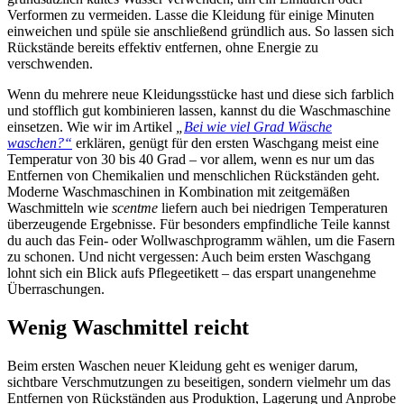
Verformen zu vermeiden. Lasse die Kleidung für einige Minuten
einweichen und spüle sie anschließend gründlich aus. So lassen sich
Rückstände bereits effektiv entfernen, ohne Energie zu
verschwenden.
Wenn du mehrere neue Kleidungsstücke hast und diese sich farblich
und stofflich gut kombinieren lassen, kannst du die Waschmaschine
einsetzen. Wie wir im Artikel
„
Bei wie viel Grad Wäsche
waschen?“
erklären, genügt für den ersten Waschgang meist eine
Temperatur von 30 bis 40 Grad – vor allem, wenn es nur um das
Entfernen von Chemikalien und menschlichen Rückständen geht.
Moderne Waschmaschinen in Kombination mit zeitgemäßen
Waschmitteln wie
scentme
liefern auch bei niedrigen Temperaturen
überzeugende Ergebnisse. Für besonders empfindliche Teile kannst
du auch das Fein- oder Wollwaschprogramm wählen, um die Fasern
zu schonen. Und nicht vergessen: Auch beim ersten Waschgang
lohnt sich ein Blick aufs Pflegeetikett – das erspart unangenehme
Überraschungen.
Wenig Waschmittel reicht
Beim ersten Waschen neuer Kleidung geht es weniger darum,
sichtbare Verschmutzungen zu beseitigen, sondern vielmehr um das
Entfernen von Rückständen aus Produktion, Lagerung und Anprobe