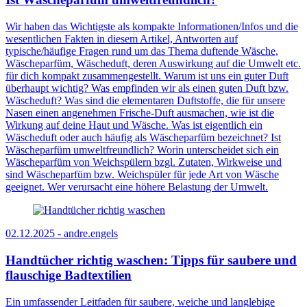
Wir haben das Wichtigste als kompakte Informationen/Infos und die
wesentlichen Fakten in diesem Artikel, Antworten auf
typische/häufige Fragen rund um das Thema duftende Wäsche,
Wäscheparfüm, Wäscheduft, deren Auswirkung auf die Umwelt etc.
für dich kompakt zusammengestellt. Warum ist uns ein guter Duft
überhaupt wichtig? Was empfinden wir als einen guten Duft bzw.
Wäscheduft? Was sind die elementaren Duftstoffe, die für unsere
Nasen einen angenehmen Frische-Duft ausmachen, wie ist die
Wirkung auf deine Haut und Wäsche. Was ist eigentlich ein
Wäscheduft oder auch häufig als Wäscheparfüm bezeichnet? Ist
Wäscheparfüm umweltfreundlich? Worin unterscheidet sich ein
Wäscheparfüm von Weichspülern bzgl. Zutaten, Wirkweise und
sind Wäscheparfüm bzw. Weichspüler für jede Art von Wäsche
geeignet. Wer verursacht eine höhere Belastung der Umwelt.
02.12.2025 -
andre.engels
Handtücher richtig waschen: Tipps für saubere und
flauschige Badtextilien
Ein umfassender Leitfaden für saubere, weiche und langlebige