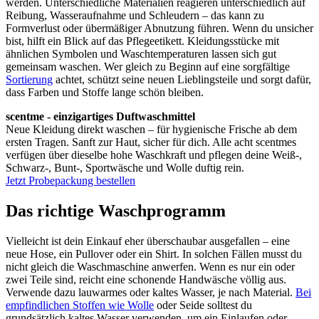
werden. Unterschiedliche Materialien reagieren unterschiedlich auf
Reibung, Wasseraufnahme und Schleudern – das kann zu
Formverlust oder übermäßiger Abnutzung führen. Wenn du unsicher
bist, hilft ein Blick auf das Pflegeetikett. Kleidungsstücke mit
ähnlichen Symbolen und Waschtemperaturen lassen sich gut
gemeinsam waschen. Wer gleich zu Beginn auf eine sorgfältige
Sortierung
achtet, schützt seine neuen Lieblingsteile und sorgt dafür,
dass Farben und Stoffe lange schön bleiben.
scentme - einzigartiges Duftwaschmittel
Neue Kleidung direkt waschen – für hygienische Frische ab dem
ersten Tragen. Sanft zur Haut, sicher für dich. Alle acht scentmes
verfügen über dieselbe hohe Waschkraft und pflegen deine Weiß-,
Schwarz-, Bunt-, Sportwäsche und Wolle duftig rein.
Jetzt Probepackung bestellen
Das richtige Waschprogramm
Vielleicht ist dein Einkauf eher überschaubar ausgefallen – eine
neue Hose, ein Pullover oder ein Shirt. In solchen Fällen musst du
nicht gleich die Waschmaschine anwerfen. Wenn es nur ein oder
zwei Teile sind, reicht eine schonende Handwäsche völlig aus.
Verwende dazu lauwarmes oder kaltes Wasser, je nach Material.
Bei
empfindlichen Stoffen wie Wolle
oder Seide solltest du
grundsätzlich kaltes Wasser verwenden, um ein Einlaufen oder