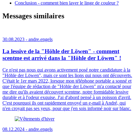
Conclusion - comment bien laver le linge de couleur ?
Messages similaires
30.08.2023 -
andre.engels
La lessive de la "Höhle der Löwen" - comment
scentme est arrivé dans la "Höhle der Löwen" !
Ce n'est pas nous qui avons activement posé notre candidature à la
"Höhle der Löwen", mais ce sont les lions qui nous ont découverts.
C'était le 1er mars 2022, lorsque mon téléphone portable a sonné et
que l'équipe de rédaction de "Höhle der Löwen" m'a contacté pour
me dire qu'ils avaient découvert scentme, notre formidable lessive
durable et à l'odeur exquise. J'ai d'abord pensé à un poisson d'avril.
C'est pourquoi ils ont rapidement envoyé un e-mail à André, qui
n'en croyait pas ses yeux, pour que j'en sois informé noir sur blanc.
08.12.2024 -
andre.engels