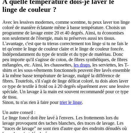
À quelle température dois-je laver le
linge de couleur ?
Avec les lessives modernes, comme scentme, tu peux laver ton linge
coloré de manière éclatante même à basse température. Choisis un
programme de lavage entre 20 et 40 degrés. Ainsi, tu économises
non seulement de l'énergie, mais tu préserves aussi tes tissus.
L'avantage, c'est que tu trieras correctement ton linge si tu ne fais le
tri qu'entre le linge de couleur claire et le linge de couleur foncée.
Indépendamment du type de textile et du type de matériau. Donc
peu importe qu'il s'agisse de coton, de fibres synthétiques, de fibres
mélangées, etc. Ainsi, les chaussettes,
les draps
, les serviettes, les T-
shirts et les sous-vêtements fonctionnels peuvent être lavés ensemble
à la même basse température de lavage, malgré la différence de
fibres. Toutefois, s'il s'agit de linge délicat coloré, tu dois alors laver
ce type de textile à froid ou à 20 degrés séparément avec une lessive
spéciale. Un lavage à la main est souvent recommandé pour ce type
de tissu.
Sinon, tu n'as rien à faire pour
trier le linge
.
Un autre conseil :
Le linge foncé doit être lavé à l'envers. Les frottements lors du
lavage provoquent des taches blanches, des traces de lavage. Les
"traces de lavage" ne sont rien d'autre que des endroits dénudés où