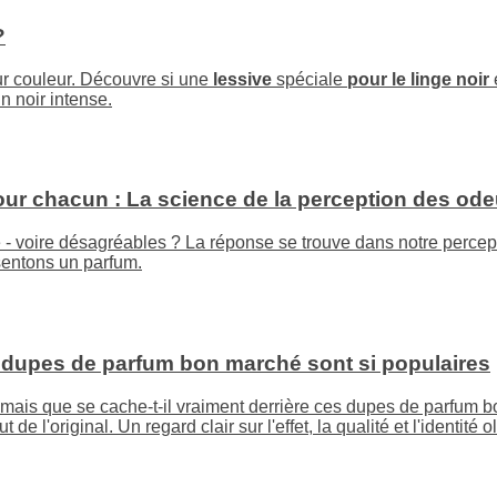
?
ur couleur. Découvre si une
lessive
spéciale
pour le linge noir
e
 noir intense.
our chacun : La science de la perception des ode
ne - voire désagréables ? La réponse se trouve dans notre perce
sentons un parfum.
 dupes de parfum bon marché sont si populaires
ais que se cache-t-il vraiment derrière ces dupes de parfum bon
l'original. Un regard clair sur l'effet, la qualité et l'identité ol