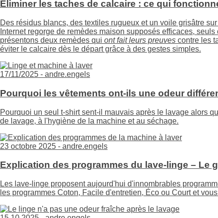
Éliminer les taches de calcaire : ce qui fonctionn
Des résidus blancs, des textiles rugueux et un voile grisâtre su
Internet regorge de remèdes maison supposés efficaces, seuls
présentons deux remèdes qui
ont fait leurs preuves
contre les t
éviter le calcaire dès le départ grâce à des gestes simples.
17/11/2025 -
andre.engels
Pourquoi les vêtements ont-ils une odeur différe
Pourquoi un seul t-shirt sent-il mauvais après le lavage alors q
de lavage, à l'hygiène de la machine et au séchage.
23 octobre 2025 -
andre.engels
Explication des programmes du lave-linge – Le 
Les lave-linge proposent aujourd'hui d'innombrables programme
les programmes Coton, Facile d'entretien, Éco ou Court et vous
15.10.2025 -
andre.engels