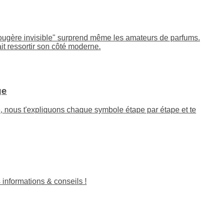
"fougère invisible" surprend même les amateurs de parfums.
it ressortir son côté moderne.
ge
cle, nous t'expliquons chaque symbole étape par étape et te
 informations & conseils !