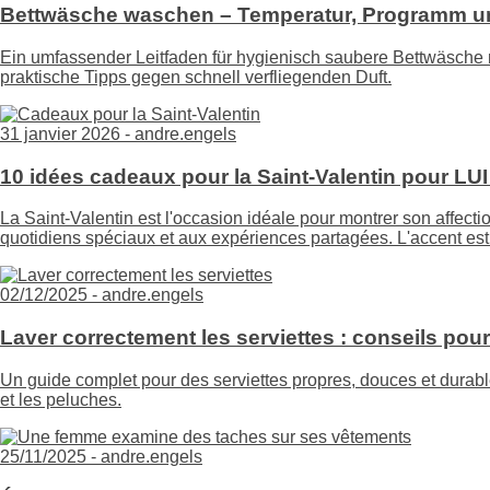
Bettwäsche waschen – Temperatur, Programm und
Ein umfassender Leitfaden für hygienisch saubere Bettwäsche 
praktische Tipps gegen schnell verfliegenden Duft.
31 janvier 2026 -
andre.engels
10 idées cadeaux pour la Saint-Valentin pour LU
La Saint-Valentin est l'occasion idéale pour montrer son affec
quotidiens spéciaux et aux expériences partagées. L'accent est 
02/12/2025 -
andre.engels
Laver correctement les serviettes : conseils pour
Un guide complet pour des serviettes propres, douces et durabl
et les peluches.
25/11/2025 -
andre.engels