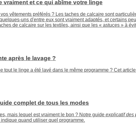
e vraiment et ce qui abîme votre linge
r vos vêtements préférés ? Les taches de calcaire sont particuli
 quelques-uns d'entre eux sont vraiment adaptés, et certains 
aches de calcaire sur les textiles, ainsi que les « astuces » à 
nte après le lavage ?
ue tout le linge a été lavé dans le même programme ? Cet article
guide complet de tous les modes
s, mais lequel est vraiment le bon ? Notre guide
explicatif de
 indique quand utiliser quel programme.