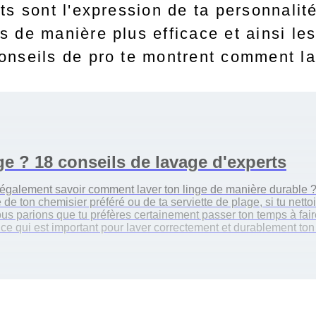
nts sont l'expression de ta personnali
s de manière plus efficace et ainsi l
onseils de pro te montrent comment la
e ? 18 conseils de lavage d'experts
galement savoir comment laver ton linge de manière durable ? Et
 ton chemisier préféré ou de ta serviette de plage, si tu nettoi
s parions que tu préfères certainement passer ton temps à faire 
 qui est important pour laver correctement et durablement ton li