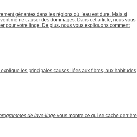
èrement gênantes dans les régions où l'eau est dure. Mais si
peuvent même causer des dommages. Dans cet article, nous vous
éviter pour votre linge. De plus, nous vous expliquons comment
 explique les principales causes liées aux fibres, aux habitudes
s programmes de lave-linge
vous montre ce qui se cache derrière