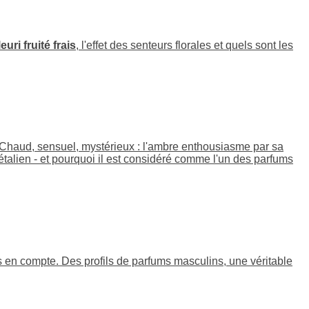
euri fruité frais
, l'effet des senteurs florales et quels sont les
 Chaud, sensuel, mystérieux : l'ambre enthousiasme par sa
gétalien - et pourquoi il est considéré comme l'un des parfums
 en compte. Des profils de parfums masculins, une véritable