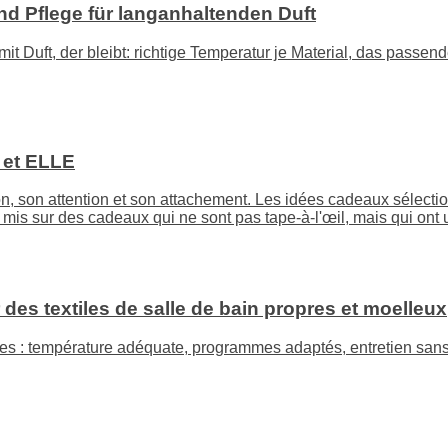
 Pflege für langanhaltenden Duft
mit Duft, der bleibt: richtige Temperatur je Material, das pa
I et ELLE
tion, son attention et son attachement. Les idées cadeaux séle
mis sur des cadeaux qui ne sont pas tape-à-l'œil, mais qui ont u
 des textiles de salle de bain propres et moelleux
es : température adéquate, programmes adaptés, entretien sans 