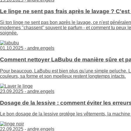
Le linge ne sent pas frais après le lavage ? C'es
Si ton linge ne sent pas bon après le lavage, ce n'est générale
modernes "chassent" souvent le parfum - et comment tu peux le 
soignée.
01.10.2025 -
andre.engels
Comment nettoyer LaBubu de manière sûre et pa
Pour beaucoup, LaBubu est bien plus qu'une simple peluche. Le
couleurs, sa forme et son moelleux restent longtemps intacts.
23.09.2025 -
andre.engels
Dosage de la lessive : comment éviter les erreur
Le bon dosage de la lessive protège les vêtements, la machine e
22.09.2025 -
andre.engels