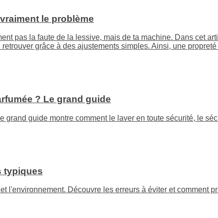
t vraiment le problème
ment pas la faute de la lessive, mais de ta machine. Dans cet a
retrouver grâce à des ajustements simples. Ainsi, une propreté
rfumée ? Le grand guide
 grand guide montre comment le laver en toute sécurité, le séc
s typiques
t l'environnement. Découvre les erreurs à éviter et comment pre