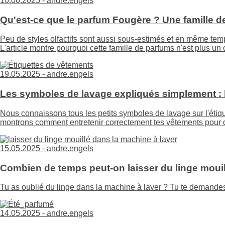
10.06.2025 -
andre.engels
Qu'est-ce que le parfum Fougère ? Une famille d
Peu de styles olfactifs sont aussi sous-estimés et en même tem
L'article montre pourquoi cette famille de parfums n'est plus u
19.05.2025 -
andre.engels
Les symboles de lavage expliqués simplement : l
Nous connaissons tous les petits symboles de lavage sur l'étique
montrons comment entretenir correctement tes vêtements pour q
15.05.2025 -
andre.engels
Combien de temps peut-on laisser du linge mouil
Tu as oublié du linge dans la machine à laver ? Tu te demandes 
14.05.2025 -
andre.engels