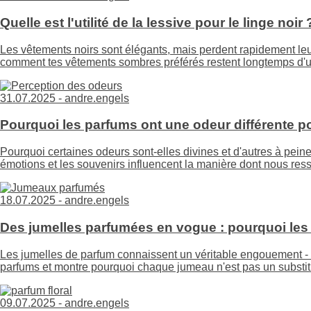
Quelle est l'utilité de la lessive pour le linge noir 
Les vêtements noirs sont élégants, mais perdent rapidement le
comment tes vêtements sombres préférés restent longtemps d'un
31.07.2025 -
andre.engels
Pourquoi les parfums ont une odeur différente p
Pourquoi certaines odeurs sont-elles divines et d'autres à pei
émotions et les souvenirs influencent la manière dont nous res
18.07.2025 -
andre.engels
Des jumelles parfumées en vogue : pourquoi les
Les jumelles de parfum connaissent un véritable engouement - m
parfums et montre pourquoi chaque jumeau n'est pas un substitut de 
09.07.2025 -
andre.engels