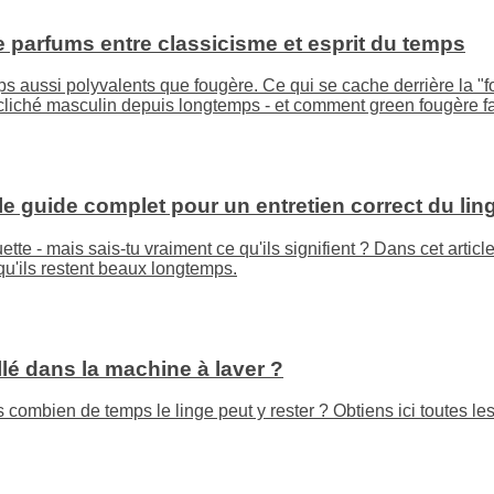
e parfums entre classicisme et esprit du temps
ps aussi polyvalents que fougère. Ce qui se cache derrière la 
n cliché masculin depuis longtemps - et comment green fougère fa
e guide complet pour un entretien correct du lin
tte - mais sais-tu vraiment ce qu'ils signifient ? Dans cet arti
u'ils restent beaux longtemps.
lé dans la machine à laver ?
combien de temps le linge peut y rester ? Obtiens ici toutes les