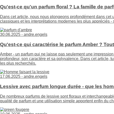
Qu'est-ce qu'un parfum floral ? La famille de parf
Dans cet article, nous nous plongeons profondément dans cet un
classiques et les interprétations modernes les plus appréciés -
30.06.2025 -
andre.engels
Qu'est-ce qui caractérise le parfum Amber ? Tout
Amber - un parfum qui ne laisse pas seulement une impression d
profondeur, son caractère et sa polyvalence. Dans cet article, tu
les plus recherchés.
17.06.2025 -
andre.engels
Lessive avec parfum longue durée - que les ho
De nombreux parfums de lessive sont floraux et interchangeable
qualité de parfum et une utilisation simple apportent enfin du c