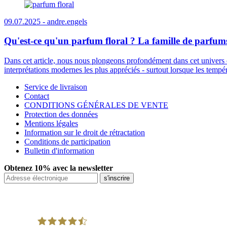
09.07.2025 -
andre.engels
Qu'est-ce qu'un parfum floral ? La famille de parfums 
Dans cet article, nous nous plongeons profondément dans cet univers o
interprétations modernes les plus appréciés - surtout lorsque les tempé
Service de livraison
Contact
CONDITIONS GÉNÉRALES DE VENTE
Protection des données
Mentions légales
Information sur le droit de rétractation
Conditions de participation
Bulletin d'information
Obtenez 10% avec la newsletter