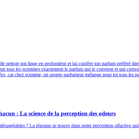
e nettoie ton linge en profondeur et lui confère ton parfum préféré direct
rmi tous les scentmes exactement le parfum qui te convient et qui corresp
nées, car chez scentme, un propre parfumeur mélange pour toi tous les p
acun : La science de la perception des odeurs
re désagréables ? La réponse se trouve dans notre perception olfactive 