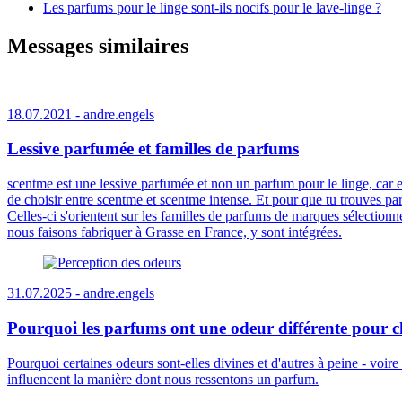
Les parfums pour le linge sont-ils nocifs pour le lave-linge ?
Messages similaires
18.07.2021 -
andre.engels
Lessive parfumée et familles de parfums
scentme est une lessive parfumée et non un parfum pour le linge, car ell
de choisir entre scentme et scentme intense. Et pour que tu trouves pa
Celles-ci s'orientent sur les familles de parfums de marques sélection
nous faisons fabriquer à Grasse en France, y sont intégrées.
31.07.2025 -
andre.engels
Pourquoi les parfums ont une odeur différente pour ch
Pourquoi certaines odeurs sont-elles divines et d'autres à peine - voi
influencent la manière dont nous ressentons un parfum.