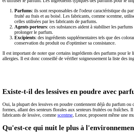
et diffuser le parfum. Les ingrédients typiques des parfums pour le lin
Parfums
: ils sont responsables de l'odeur caractéristique du p
fruité au frais et au boisé. Les fabricants, comme scentme, util
celles utilisées par les fabricants de parfums.
Agents porteurs
: ces substances aident à stabiliser les parfums
prolonger le parfum.
Excipients
: des ingrédients supplémentaires tels que des colora
conservation du produit ou d'optimiser sa consistance.
Il est important de noter que certains ingrédients des parfums pour le l
allergies. Il est donc conseillé de vérifier soigneusement la liste des i
Existe-t-il des lessives en poudre avec par
Oui, la plupart des lessives en poudre contiennent déjà du parfum ou 
formes, allant des senteurs florales aux senteurs fruitées ou fraîches.
fabricants de lessive, comme
scentme
, Lenor, proposent même une mult
Qu'est-ce qui nuit le plus à l'environnemen