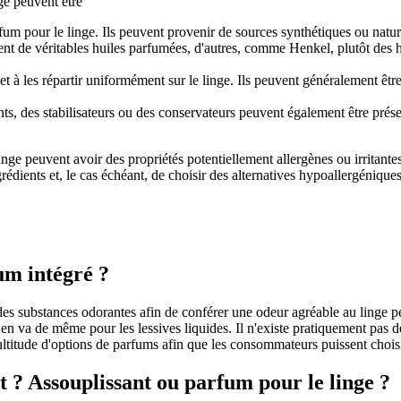
ge peuvent être
arfum pour le linge. Ils peuvent provenir de sources synthétiques ou natu
isent de véritables huiles parfumées, d'autres, comme Henkel, plutôt des
 et à les répartir uniformément sur le linge. Ils peuvent généralement êtr
nts, des stabilisateurs ou des conservateurs peuvent également être prése
inge peuvent avoir des propriétés potentiellement allergènes ou irritante
ngrédients et, le cas échéant, de choisir des alternatives hypoallergéniqu
fum intégré ?
des substances odorantes afin de conférer une odeur agréable au linge p
 Il en va de même pour les lessives liquides. Il n'existe pratiquement pas
itude d'options de parfums afin que les consommateurs puissent choisir 
t ? Assouplissant ou parfum pour le linge ?