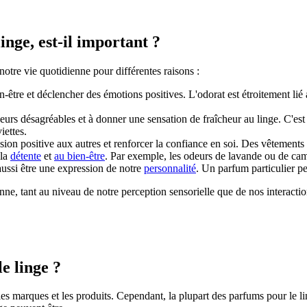
nge, est-il important ?
otre vie quotidienne pour différentes raisons :
-être et déclencher des émotions positives. L'odorat est étroitement lié
eurs désagréables et à donner une sensation de fraîcheur au linge. C'est 
iettes.
sion positive aux autres et renforcer la confiance en soi. Des vêtement
 la
détente
et
au bien-être
. Par exemple, les odeurs de lavande ou de cam
aussi être une expression de notre
personnalité
. Un parfum particulier peu
e, tant au niveau de notre perception sensorielle que de nos interaction
e linge ?
les marques et les produits. Cependant, la plupart des parfums pour le l