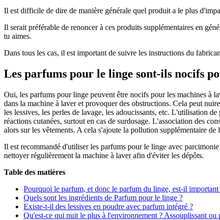
Il est difficile de dire de manière générale quel produit a le plus d'im
Il serait préférable de renoncer à ces produits supplémentaires en géné
tu aimes.
Dans tous les cas, il est important de suivre les instructions du fabric
Les parfums pour le linge sont-ils nocifs po
Oui, les parfums pour linge peuvent être nocifs pour les machines à la
dans la machine à laver et provoquer des obstructions. Cela peut nuir
les lessives, les perles de lavage, les adoucissants, etc. L'utilisation d
réactions cutanées, surtout en cas de surdosage. L'association des co
alors sur les vêtements. A cela s'ajoute la pollution supplémentaire 
Il est recommandé d'utiliser les parfums pour le linge avec parcimonie et
nettoyer régulièrement la machine à laver afin d'éviter les dépôts.
Table des matières
Pourquoi le parfum, et donc le parfum du linge, est-il important
Quels sont les ingrédients de Parfum pour le linge ?
Existe-t-il des lessives en poudre avec parfum intégré ?
Qu'est-ce qui nuit le plus à l'environnement ? Assouplissant ou 