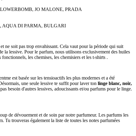
ACOBS, FLOWERBOMB, JO MALONE, PRADA
, DIOR, AQUA DI PARMA, BULGARI
 ne soit pas trop envahissant. Cela vaut pour la période qui suit
e la lessive. Pour le parfum, nous utilisons exclusivement des huiles
nctionnels, les chemises, les chemisiers et les t-shirts .
tme est basée sur les tensioactifs les plus modernes et a été
Désormais, une seule lessive te suffit pour laver ton
linge blanc, noir,
as besoin d'autres lessives, adoucissants et/ou parfums pour le linge.
ucoup de dévouement et de soin par notre parfumeur. Les parfums les
m. Tu trouveras également la liste de toutes les notes parfumées