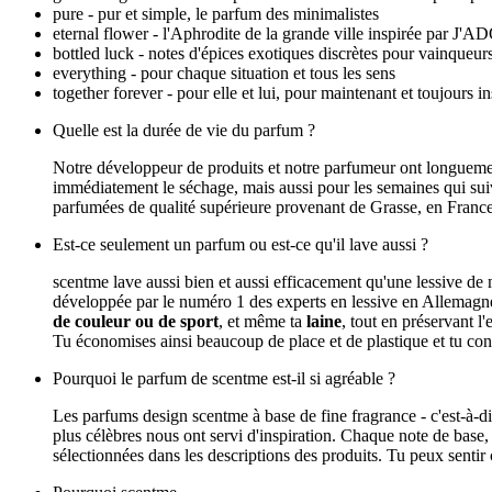
pure - pur et simple, le parfum des minimalistes
eternal flower - l'Aphrodite de la grande ville in
bottled luck - notes d'épices exotiques discrètes pour vainqueu
everything - pour chaque situation et tous les sens
together forever - pour elle et lui, pour maintenant 
Quelle est la durée de vie du parfum ?
Notre développeur de produits et notre parfumeur ont longuement
immédiatement le séchage, mais aussi pour les semaines qui suiv
parfumées de qualité supérieure provenant de Grasse, en France. 
Est-ce seulement un parfum ou est-ce qu'il lave aussi ?
scentme lave aussi bien et aussi efficacement qu'une lessive de
développée par le numéro 1 des experts en lessive en Allemagne et
de couleur ou de sport
, et même ta
laine
, tout en préservant 
Tu économises ainsi beaucoup de place et de plastique et tu co
Pourquoi le parfum de scentme est-il si agréable ?
Les parfums design scentme à base de fine fragrance - c'est-à-
plus célèbres nous ont servi d'inspiration. Chaque note de base,
sélectionnées dans les descriptions des produits. Tu peux sentir c