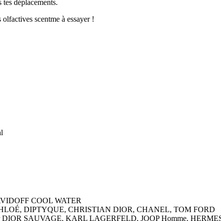
s tes déplacements.
 olfactives scentme à essayer !
l
 par DAVIDOFF COOL WATER
spirée par CHLOÉ, DIPTYQUE, CHRISTIAN DIOR, CHANEL, TOM FORD
 inspirés par DIOR SAUVAGE, KARL LAGERFELD, JOOP Homme, HER