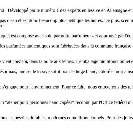
 fond : Développé par le numéro 1 des experts en lessive en Allemagne et t
 pas d'eau et est donc beaucoup plus petit que les autres. De plus, scen
mé.
ouquet est composé avec soin par notre parfumeur - et approuvé par l'éq
uiles parfumées authentiques sont fabriquées dans la commune française d
vient chez toi, dans ta boîte aux lettres. L'emballage multifonctionnel en p
ésormais, une seule lessive suffit pour le linge blanc, coloré et noir ain
tme s'engage pour l'environnement. Pour ce faire, nous entretenons des re
 - un "atelier pour personnes handicapées" reconnu par l'Office fédéral 
it tous les besoins durables, modernes et multifonctionnels. Pour des jour