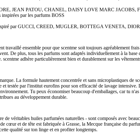
spirée par J'ADORE, JEAN PATOU, CHANEL, DAISY LOVE MARC J
rs inspirées par les parfums BOSS
et toujours inspiré par GUCCI, CREED, MUGLER, BOTTEGA VENETA
 travaillé ensemble pour que scentme soit toujours agréablement frais et
ent. De plus, tous les parfums sont adaptés individuellement à la base d
scentme adhère particulièrement bien et durablement sur les vêtements fo
 marque. La formule hautement concentrée et sans microplastiques de scen
 testée par l'institut eurofins pour son efficacité de lavage intensive. 
l'environnement. Tu peux économiser beaucoup d'emballages, car tu n'as p
ntribues au développement durable.
dire de véritables huiles parfumées naturelles - sont composés avec bea
 de cœur et de tête est fabriquée à Grasse, la Mecque française du parfu
ette qualité sur ton linge et en profiter longtemps.