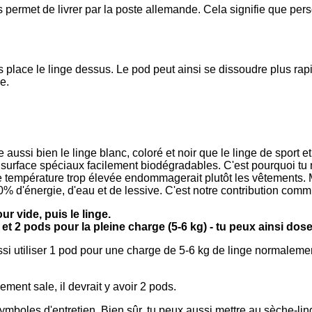
us permet de livrer par la poste allemande. Cela signifie que pe
is place le linge dessus. Le pod peut ainsi se dissoudre plus ra
e.
ussi bien le linge blanc, coloré et noir que le linge de sport et
face spéciaux facilement biodégradables. C'est pourquoi tu n'
e température trop élevée endommagerait plutôt les vêtements. 
d'énergie, d'eau et de lessive. C'est notre contribution commun
ur vide, puis le linge.
et 2 pods pour la pleine charge (5-6 kg) - tu peux ainsi dos
ussi utiliser 1 pod pour une charge de 5-6 kg de linge normaleme
ent sale, il devrait y avoir 2 pods.
boles d'entretien. Bien sûr, tu peux aussi mettre au sèche-ling