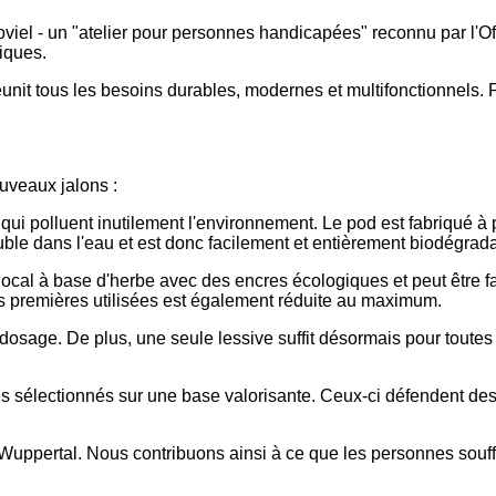
roviel - un "atelier pour personnes handicapées" reconnu par l'Of
iques.
l réunit tous les besoins durables, modernes et multifonctionnels.
ouveaux jalons :
qui polluent inutilement l'environnement. Le pod est fabriqué à pa
uble dans l'eau et est donc facilement et entièrement biodégrad
local à base d'herbe avec des encres écologiques et peut être f
es premières utilisées est également réduite au maximum.
dosage. De plus, une seule lessive suffit désormais pour toutes le
res sélectionnés sur une base valorisante. Ceux-ci défendent d
 Wuppertal. Nous contribuons ainsi à ce que les personnes souff