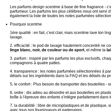
Les parfums design scentme à base de fine fragrance - c'
parfumeur. Les parfums les plus célèbres nous ont servi d
également la liste de toutes les notes parfumées sélectionn
Pourquoi scentme
1ère qualité : en fait, c'est clair, mais scentme lave ton 
lavage.
2. efficacité : le pod de lavage hautement concentré ne co
linge blanc, noir, de couleur ou de sport
, et même ta
la
3. parfum : inspiré par les parfums les plus exclusifs, ch
compagnons à quatre pattes.
4. transparence : les notes parfumées sélectionnées à pa
détails sur les ingrédients dans la FAQ et les détails du pr
5. le confort : Plus besoin de transporter des bouteilles - s
6. ordre : dis adieu au désordre et aux bouteilles en plast
boîte à l'épreuve des enfants s'intègre parfaitement dans to
7. la durabilité : libre de microplastiques et de plastiqu
avec tous nos fournisseurs et partenaires.