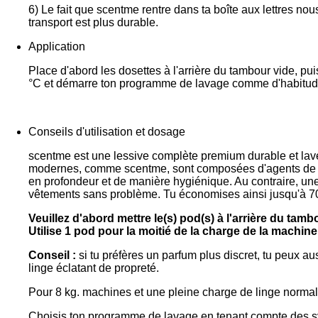
6) Le fait que scentme rentre dans ta boîte aux lettres no
transport est plus durable.
Application
Place d'abord les dosettes à l'arrière du tambour vide, pu
°C et démarre ton programme de lavage comme d'habitud
Conseils d'utilisation et dosage
scentme est une lessive complète premium durable et lave a
modernes, comme scentme, sont composées d'agents de sur
en profondeur et de manière hygiénique. Au contraire, un
vêtements sans problème. Tu économises ainsi jusqu'à 70% 
Veuillez d'abord mettre le(s) pod(s) à l'arrière du tambo
Utilise
1 pod pour la moitié de la charge de la machine 
Conseil :
si tu préfères un parfum plus discret, tu peux a
linge éclatant de propreté.
Pour 8 kg. machines et une pleine charge de linge normalem
Choisis ton programme de lavage en tenant compte des sym