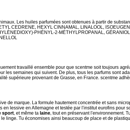
nimaux. Les huiles parfumées sont obtenues à partir de substanc
K, ACETYL CEDRENE, HEXYL CINNAMAL, LINALOOL, ISOEUG
THYLÈNEDIOXY)-PHÉNYL-2-MÉTHYLPROPANAL, GÉRANIOL
ONELLOL
uement travaillé ensemble pour que scentme soit toujours agréab
r les semaines qui suivent. De plus, tous les parfums sont adap
lité supérieure provenant de Grasse, en France. scentme adhèr
sive de marque. La formule hautement concentrée et sans micropl
en lessive en Allemagne et testée par l'institut eurofins pour s
e sport
, et même ta
laine
, tout en préservant l'environnement.
r le linge. Tu économises ainsi beaucoup de place et de plastiq