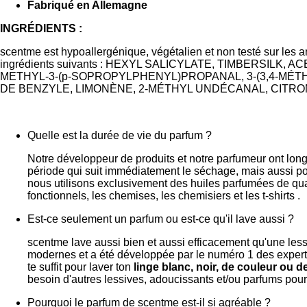
Fabriqué en Allemagne
INGRÉDIENTS :
scentme est hypoallergénique, végétalien et non testé sur les a
ingrédients suivants : HEXYL SALICYLATE, TIMBERSIL
METHYL-3-(p-SOPROPYLPHENYL)PROPANAL, 3-(3,4-MÉ
DE BENZYLE, LIMONÈNE, 2-MÉTHYL UNDÉCANAL, CITR
Quelle est la durée de vie du parfum ?
Notre développeur de produits et notre parfumeur ont long
période qui suit immédiatement le séchage, mais aussi pou
nous utilisons exclusivement des huiles parfumées de qua
fonctionnels, les chemises, les chemisiers et les t-shirts .
Est-ce seulement un parfum ou est-ce qu'il lave aussi ?
scentme lave aussi bien et aussi efficacement qu'une les
modernes et a été développée par le numéro 1 des experts 
te suffit pour laver ton
linge blanc, noir, de couleur ou d
besoin d'autres lessives, adoucissants et/ou parfums pou
Pourquoi le parfum de scentme est-il si agréable ?