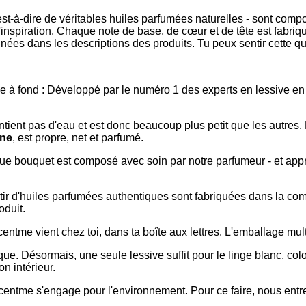
est-à-dire de véritables huiles parfumées naturelles - sont co
'inspiration. Chaque note de base, de cœur et de tête est fabri
ées dans les descriptions des produits. Tu peux sentir cette qual
linge à fond : Développé par le numéro 1 des experts en lessive en
ntient pas d'eau et est donc beaucoup plus petit que les autres
ine
, est propre, net et parfumé.
aque bouquet est composé avec soin par notre parfumeur - et app
rtir d'huiles parfumées authentiques sont fabriquées dans la c
oduit.
centme vient chez toi, dans ta boîte aux lettres. L'emballage multif
ique. Désormais, une seule lessive suffit pour le linge blanc, col
n intérieur.
e, scentme s'engage pour l'environnement. Pour ce faire, nous en