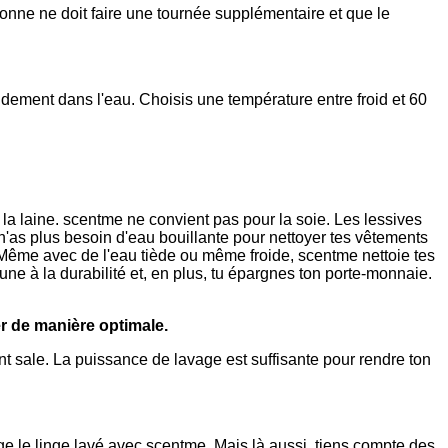
rsonne ne doit faire une tournée supplémentaire et que le
pidement dans l'eau. Choisis une température entre froid et 60
 la laine. scentme ne convient pas pour la soie. Les lessives
as plus besoin d'eau bouillante pour nettoyer tes vêtements
Même avec de l'eau tiède ou même froide, scentme nettoie tes
e à la durabilité et, en plus, tu épargnes ton porte-monnaie.
er de manière optimale.
nt sale. La puissance de lavage est suffisante pour rendre ton
e le linge lavé avec scentme. Mais là aussi, tiens compte des