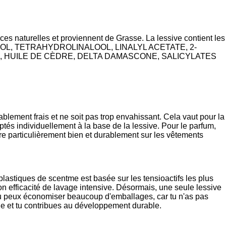
es naturelles et proviennent de Grasse. La lessive contient les
ENOL, TETRAHYDROLINALOOL, LINALYL ACETATE, 2-
, HUILE DE CÈDRE, DELTA DAMASCONE, SALICYLATES
lement frais et ne soit pas trop envahissant. Cela vaut pour la
tés individuellement à la base de la lessive. Pour le parfum,
e particulièrement bien et durablement sur les vêtements
astiques de scentme est basée sur les tensioactifs les plus
on efficacité de lavage intensive. Désormais, une seule lessive
 Tu peux économiser beaucoup d'emballages, car tu n'as pas
ue et tu contribues au développement durable.