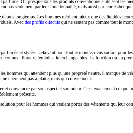
rfumé. Or, presque tous les produits conventionnels utilisent les mêmes
nt pas seulement par leur fonctionnalité, mais aussi par leur esthétique 
depuis longtemps. Les hommes méritent mieux que des liquides neutres o
ividuels. Avec
des profils olfactifs
qui ne sentent pas comme tout le monde
 parfumée et stylée - cela vaut pour tout le monde, mais surtout pour le
en connus : floraux, féminins, interchangeables. La fonction est au pre
 les hommes qui attendent plus qu'une propreté neutre, il manque de vérita
i ne cherchent pas à plaire, mais qui conviennent.
ser et convaincre par son aspect et son odeur. C'est exactement ce que p
réablement présente.
ne solution pour les hommes qui veulent porter des vêtements qui leur cor