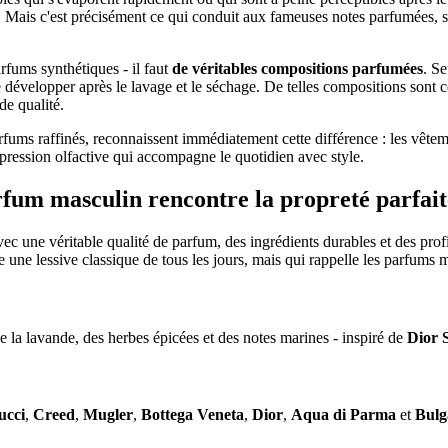
le. Mais c'est précisément ce qui conduit aux fameuses notes parfumées, 
fums synthétiques - il faut
de véritables compositions parfumées
. Se
e développer après le lavage et le séchage. De telles compositions sont c
e qualité.
rfums raffinés, reconnaissent immédiatement cette différence : les vête
impression olfactive qui accompagne le quotidien avec style.
m masculin rencontre la propreté parfaite e
c une véritable qualité de parfum, des ingrédients durables et des prof
une lessive classique de tous les jours, mais qui rappelle les parfums m
e la lavande, des herbes épicées et des notes marines - inspiré de
Dior 
ucci
,
Creed
,
Mugler
,
Bottega Veneta
,
Dior
,
Aqua di Parma
et
Bulg