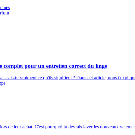
hommes
arfum
e complet pour un entretien correct du linge
mais sais-tu vraiment ce qu'ils signifient ? Dans cet article, nous t'ex
mps.
ors de leur achat. C'est pourquoi tu devrais laver les nouveaux vêtement