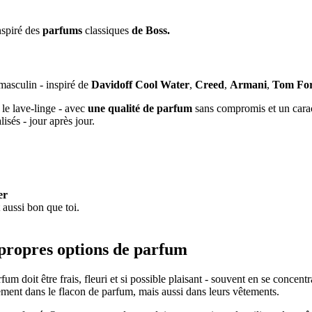
nspiré des
parfums
classiques
de Boss.
masculin - inspiré de
Davidoff Cool Water
,
Creed
,
Armani
,
Tom Fo
 le lave-linge - avec
une qualité de parfum
sans compromis et un carac
isés - jour après jour.
er
 aussi bon que toi.
 propres options de parfum
um doit être frais, fleuri et si possible plaisant - souvent en se concen
ment dans le flacon de parfum, mais aussi dans leurs vêtements.