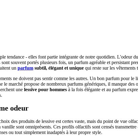
 tendance - elles font partie intégrante de notre quotidien. L'odeur du 
s sont souvent portés plusieurs fois, un parfum agréable et persistant p
haitent un
parfum
subtil, élégant et unique
qui reste sur les vêtements t
 vêtements ne doivent pas sentir comme les autres. Un bon parfum pour le l
s que le marché propose de nombreux parfums génériques, il manque des o
cherchent une
lessive pour hommes
à la fois élégante et au parfum expre
s.
ême odeur
hoix des produits de lessive est certes vaste, mais du point de vue olfa
la vanille sont omniprésents. Ces profils olfactifs sont censés transmettr
nses ou tout simplement inadaptés à leur propre style.