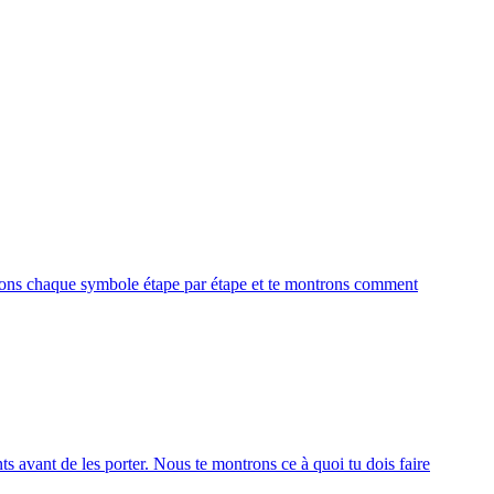
pliquons chaque symbole étape par étape et te montrons comment
s avant de les porter. Nous te montrons ce à quoi tu dois faire