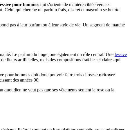
lessive pour hommes
qui s'oriente de manière ciblée vers les
ut. Celui qui cherche un parfum frais, discret et masculin se heurte
ond pas à leur parfum ou à leur style de vie. Un segment de marché
qualité. Le parfum du linge joue également un rôle central. Une
lessive
 de fleurs artificielles, mais des compositions fraîches et claires qui
sive pour hommes doit donc pouvoir faire trois choses :
nettoyer
cissant des années 90.
 au quotidien ne veut pas que ses vêtements sentent la rose ou la
séchage. Il s'agit souvent de formulations synthétiques standardisées,