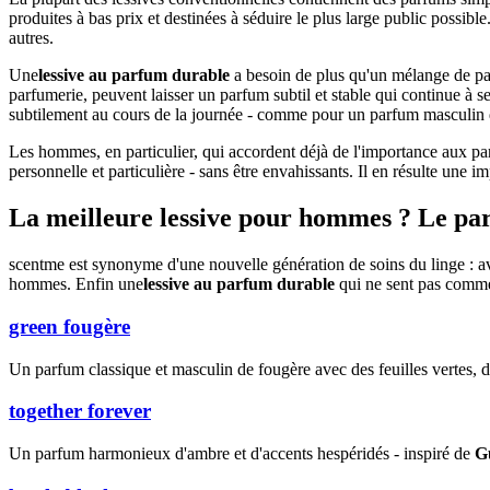
produites à bas prix et destinées à séduire le plus large public possib
autres.
Une
lessive au parfum durable
a besoin de plus qu'un mélange de par
parfumerie, peuvent laisser un parfum subtil et stable qui continue à s
subtilement au cours de la journée - comme pour un parfum masculin d
Les hommes, en particulier, qui accordent déjà de l'importance aux pa
personnelle et particulière - sans être envahissants. Il en résulte une 
La meilleure lessive pour hommes ? Le parfu
scentme est synonyme d'une nouvelle génération de soins du linge : ave
hommes. Enfin une
lessive au parfum durable
qui ne sent pas comme 
green fougère
Un parfum classique et masculin de fougère avec des feuilles vertes, d
together forever
Un parfum harmonieux d'ambre et d'accents hespéridés - inspiré de
G