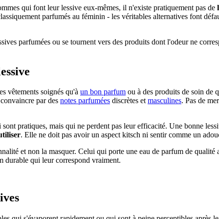
hommes qui font leur lessive eux-mêmes, il n'existe pratiquement pas de
classiquement parfumés au féminin - les véritables alternatives font défa
s parfumées ou se tournent vers des produits dont l'odeur ne corresp
essive
es vêtements soignés qu'à
un bon parfum
ou à des produits de soin de 
 convaincre par des
notes parfumées
discrètes et
masculines
. Pas de mer
 sont pratiques, mais qui ne perdent pas leur efficacité. Une bonne les
utiliser
. Elle ne doit pas avoir un aspect kitsch ni sentir comme un adou
sonnalité et non la masquer. Celui qui porte une eau de parfum de qualité
m durable qui leur correspond vraiment.
ives
es qui s'évaporent rapidement ou qui sont à peine perceptibles après le 