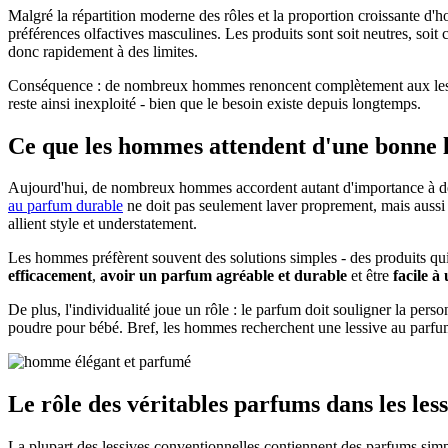
Malgré la répartition moderne des rôles et la proportion croissante d'
préférences olfactives masculines. Les produits sont soit neutres, soit 
donc rapidement à des limites.
Conséquence : de nombreux hommes renoncent complètement aux lessive
reste ainsi inexploité - bien que le besoin existe depuis longtemps.
Ce que les hommes attendent d'une bonne l
Aujourd'hui, de nombreux hommes accordent autant d'importance à d
au parfum durable
ne doit pas seulement laver proprement, mais aussi
allient style et understatement.
Les hommes préfèrent souvent des solutions simples - des produits qui
efficacement
,
avoir un parfum agréable et durable
et être
facile à 
De plus, l'individualité joue un rôle : le parfum doit souligner la per
poudre pour bébé. Bref, les hommes recherchent une lessive au parfu
Le rôle des véritables parfums dans les less
La plupart des lessives conventionnelles contiennent des parfums simpl