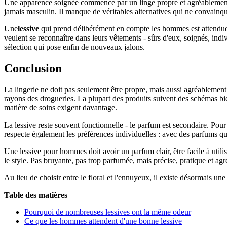
Une apparence soignée commence par un linge propre et agréablement pa
jamais masculin. Il manque de véritables alternatives qui ne convainque
Une
lessive
qui prend délibérément en compte les hommes est attendue 
veulent se reconnaître dans leurs vêtements - sûrs d'eux, soignés, ind
sélection qui pose enfin de nouveaux jalons.
Conclusion
La lingerie ne doit pas seulement être propre, mais aussi agréablement
rayons des drogueries. La plupart des produits suivent des schémas bi
matière de soins exigent davantage.
La lessive reste souvent fonctionnelle - le parfum est secondaire. Pour
respecte également les préférences individuelles : avec des parfums qu
Une lessive pour hommes doit avoir un parfum clair, être facile à utili
le style. Pas bruyante, pas trop parfumée, mais précise, pratique et ag
Au lieu de choisir entre le floral et l'ennuyeux, il existe désormais u
Table des matières
Pourquoi de nombreuses lessives ont la même odeur
Ce que les hommes attendent d'une bonne lessive