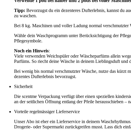
Verwende
1 pod bei halber und 2 pods bei voller Maschinel
Tipp:
Bevorzugst du ein dezenteres Dufterlebnis, kannst du au
zu waschen.
Bei 8 kg. Maschinen und voller Ladung normal verschmutzter W
Wähle dein Waschprogramm unter Berücksichtigung der Pflegesy
Pflegesymbole.
Noch ein Hinweis
:
Viele verwenden Weichspüler oder Wäscheparfüms allein wegen 
Parfüms. So riecht deine Wäsche in deinem Lieblingsduft und d
Bei wenig bis normal verschmutzter Wäsche, nutze das kürzt m
dezentes Dufterlebnis bevorzugst.
Sicherheit
Die scentme Verpackung verfügt über einen speziellen kinder
an der seitlichen Öffnung entlang der Pfeile herausschieben 
Vorteile regelmässiger Lieferservice
Unser Abo ist eher ein Lieferservice in deinem Waschrhythmus
Drogerie- oder Supermarkt zurückgreifen musst. Lass dich ein