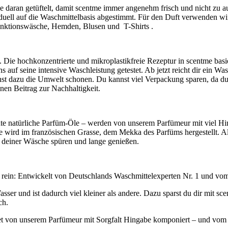
ran getüftelt, damit scentme immer angenehm frisch und nicht zu aufd
duell auf die Waschmittelbasis abgestimmt. Für den Duft verwenden wi
Funktionswäsche, Hemden, Blusen und T-Shirts .
 Die hochkonzentrierte und mikroplastikfreie Rezeptur in scentme basi
s auf seine intensive Waschleistung getestet. Ab jetzt reicht dir ein W
nst dazu die Umwelt schonen. Du kannst viel Verpackung sparen, da d
einen Beitrag zur Nachhaltigkeit.
te natürliche Parfüm-Öle – werden von unserem Parfümeur mit viel Hin
e wird im französischen Grasse, dem Mekka des Parfüms hergestellt. Al
n deiner Wäsche spüren und lange genießen.
 rein: Entwickelt von Deutschlands Waschmittelexperten Nr. 1 und vom I
sser und ist dadurch viel kleiner als andere. Dazu sparst du dir mit s
ch.
uquet von unserem Parfümeur mit Sorgfalt Hingabe komponiert – und vo