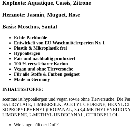
Kopfnote:
Aquatique, Cassis, Zitrone
Herznote:
Jasmin, Muguet, Rose
Basis:
Moschus, Santal
Echte Parfümöle
Entwickelt von EU Waschmittelexperten Nr. 1
Plastik & Mikroplastik frei
Hypoallergen
Fair und nachhaltig produziert
100 % recyclebarer Karton
Vegan und ohne Tierversuche
Für alle Stoffe & Farben geeignet
Made in Germany
INHALTSSTOFFE:
scentme ist hypoallergen und vegan sowie ohne Tierversuche. Die P
SALICYLATE, TIMBERSILK, ACETYL CEDRENE, HEXYL C
SOPROPYLPHENYL)PROPANAL, 3-(3,4-METHYLENEDIOX
LIMONENE, 2-METHYL UNDECANAL, CITRONELLOL
Wie lange hält der Duft?