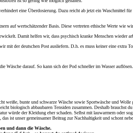
stoffen ist so gering wie möglich gehalten.
erhindert eine Überdosierung. Dazu reicht ab jetzt ein Waschmittel für a
nern auf wertschätzender Basis. Diese vertreten ethische Werte wie wir,
ewickelt. Damit helfen wir, dass psychisch kranke Menschen wieder arb
ir mit der deutschen Post ausliefern. D.h. es muss keiner eine extra T
 die Wäsche darauf. So kann sich der Pod schneller im Wasser auflösen
cht weiße, bunte und schwarze Wäsche sowie Sportwäsche und Wolle gle
 leicht biologisch abbaubaren Tensiden zusammen. Deshalb brauchst d
ratur würde der Kleidung eher schaden. Selbst mit lauwarmem oder sog
 das ist unser gemeinsamer Beitrag zur Nachhaltigkeit und schont neb
geben und dann die Wäsche.