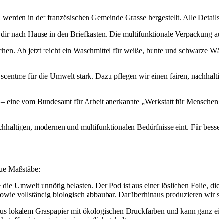
werden in der französischen Gemeinde Grasse hergestellt. Alle Details
ir nach Hause in den Briefkasten. Die multifunktionale Verpackung a
hen. Ab jetzt reicht ein Waschmittel für weiße, bunte und schwarze Wä
ch scentme für die Umwelt stark. Dazu pflegen wir einen fairen, nachha
el – eine vom Bundesamt für Arbeit anerkannte „Werkstatt für Menschen
achhaltigen, modernen und multifunktionalen Bedürfnisse eint. Für bess
eue Maßstäbe:
e die Umwelt unnötig belasten. Der Pod ist aus einer löslichen Folie, 
 sowie vollständig biologisch abbaubar. Darüberhinaus produzieren wir 
us lokalem Graspapier mit ökologischen Druckfarben und kann ganz ei