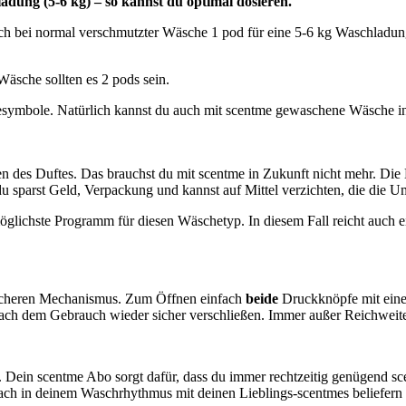
adung (5-6 kg) – so kannst du optimal dosieren.
ch bei normal verschmutzter Wäsche 1 pod für eine 5-6 kg Waschladung
äsche sollten es 2 pods sein.
mbole. Natürlich kannst du auch mit scentme gewaschene Wäsche in de
des Duftes. Das brauchst du mit scentme in Zukunft nicht mehr. Die D
u sparst Geld, Verpackung und kannst auf Mittel verzichten, die die U
öglichste Programm für diesen Wäschetyp. In diesem Fall reicht auch e
sicheren Mechanismus. Zum Öffnen einfach
beide
Druckknöpfe mit einer
– nach dem Gebrauch wieder sicher verschließen. Immer außer Reichwei
. Dein scentme Abo sorgt dafür, dass du immer rechtzeitig genügend s
fach in deinem Waschrhythmus mit deinen Lieblings-scentmes beliefer