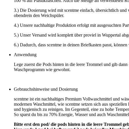
100 % auf Plastikflaschen. Auch die Menge an verwendeten Roh
3.) Die Dosierung wird mit scentme einfach, übersichtlich und v
obendrein den Weichspüler.
4.) Unsere nachhaltige Produktion erfolgt mit ausgesuchten Part
5.) Unser Versand wird komplett über proviel in Wuppertal abg
6.) Dadurch, dass scentme in deinen Briefkasten passt, können w
Anwendung
Lege zuerst die Pods hinten in die leere Trommel und gib dann
Waschprogramm wie gewohnt.
Gebrauchshinweise und Dosierung
scentme ist ein nachhaltiges Premium Vollwaschmittel und wäs
modernen Waschmittel, wie scentme setzen sich aus speziellen
und hygienisch zu reinigen. Im Gegenteil, eine zu hohe Tempe
So sparst du bis zu 70% Energie, Wasser und auch Waschmittel,
Bitte erst den pod/ die pods hinten in die leere Trommel 