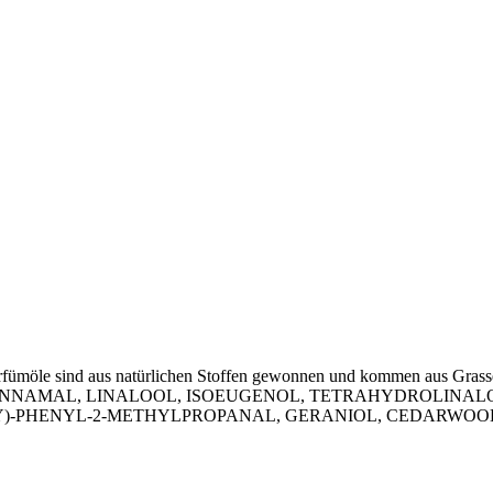
arfümöle sind aus natürlichen Stoffen gewonnen und kommen aus Grass
INNAMAL, LINALOOL, ISOEUGENOL, TETRAHYDROLINALOOL
Y)-PHENYL-2-METHYLPROPANAL, GERANIOL, CEDARWOOD