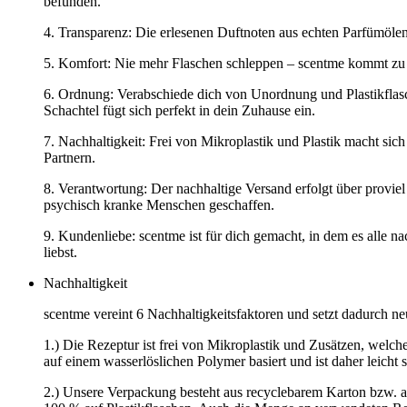
befunden.
4. Transparenz: Die erlesenen Duftnoten aus echten Parfümölen 
5. Komfort: Nie mehr Flaschen schleppen – scentme kommt zu d
6. Ordnung: Verabschiede dich von Unordnung und Plastikflasc
Schachtel fügt sich perfekt in dein Zuhause ein.
7. Nachhaltigkeit: Frei von Mikroplastik und Plastik macht si
Partnern.
8. Verantwortung: Der nachhaltige Versand erfolgt über provi
psychisch kranke Menschen geschaffen.
9. Kundenliebe: scentme ist für dich gemacht, in dem es alle n
liebst.
Nachhaltigkeit
scentme vereint 6 Nachhaltigkeitsfaktoren und setzt dadurch n
1.) Die Rezeptur ist frei von Mikroplastik und Zusätzen, welch
auf einem wasserlöslichen Polymer basiert und ist daher leicht
2.) Unsere Verpackung besteht aus recyclebarem Karton bzw. a