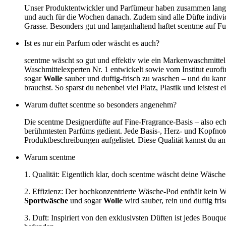
Unser Produktentwickler und Parfümeur haben zusammen lange da
und auch für die Wochen danach. Zudem sind alle Düfte indivi
Grasse. Besonders gut und langanhaltend haftet scentme auf 
Ist es nur ein Parfum oder wäscht es auch?
scentme wäscht so gut und effektiv wie ein Markenwaschmittel.
Waschmittelexperten Nr. 1 entwickelt sowie vom Institut eurofin
sogar
Wolle
sauber und duftig-frisch zu waschen – und du kan
brauchst. So sparst du nebenbei viel Platz, Plastik und leistest 
Warum duftet scentme so besonders angenehm?
Die scentme Designerdüfte auf Fine-Fragrance-Basis – also ech
berühmtesten Parfüms gedient. Jede Basis-, Herz- und Kopfnot
Produktbeschreibungen aufgelistet. Diese Qualität kannst du a
Warum scentme
1. Qualität: Eigentlich klar, doch scentme wäscht deine Wäsche
2. Effizienz: Der hochkonzentrierte Wäsche-Pod enthält kein Wa
Sportwäsche
und sogar
Wolle
wird sauber, rein und duftig fris
3. Duft: Inspiriert von den exklusivsten Düften ist jedes Bo