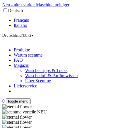
Neu - ultra starker Maschinenreiniger
Deutsch
Français
Italiano
Deutschland
(EUR)
▼
Produkte
Warum scentme
FAQ
Magazin
Wäsche Tipps & Tricks
Wäscheduft & Parfümwissen
Über Scentme
Lieferservice
0
toggle menu