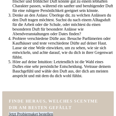
frischer und fröhlicher Duft könnte gut zu einem lebhaften
Charakter passen, während ein sanfter und beruhigender Duft
für eine ruhigere Persönlichkeit geeignet sein könnte.
Denke an den Anlass: Überlege dir, zu welchen Anlässen du
den Duft tragen möchtest. Suchst du nach einem Alltagsduft
für die Arbeit oder die Schule, oder möchtest du einen
besonderen Duft für besondere Anlässe wie
Abendveranstaltungen oder Dates finden?
Probiere verschiedene Düfte aus: Besuche Parfümerien oder
Kaufhäuser und teste verschiedene Düfte auf deiner Haut.
Lasse sie eine Weile einwirken, um zu sehen, wie sie sich
entwickeln, und achte darauf, wie du dich in ihrer Gegenwart
fühlst.
Höre auf deine Intuition: Letztendlich ist die Wahl eines
Duftes eine sehr persönliche Entscheidung. Vertraue deinem
Bauchgefühl und wähle den Duft aus, der dich am meisten
anspricht und mit dem du dich wohl fühlst.
FINDE HERAUS, WELCHES SCENTME
DIR AM BESTEN GEFÄLLT
Jetzt Probierpaket bestellen