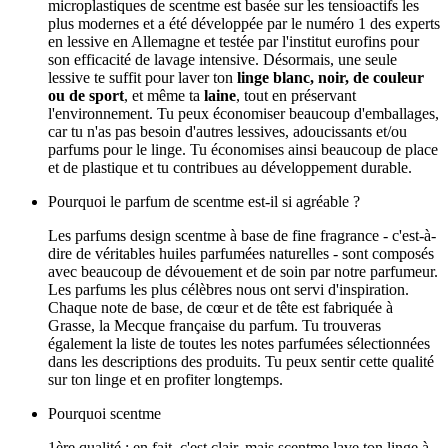
microplastiques de scentme est basée sur les tensioactifs les
plus modernes et a été développée par le numéro 1 des experts
en lessive en Allemagne et testée par l'institut eurofins pour
son efficacité de lavage intensive. Désormais, une seule
lessive te suffit pour laver ton
linge blanc, noir, de couleur
ou de sport
, et même ta
laine
, tout en préservant
l'environnement. Tu peux économiser beaucoup d'emballages,
car tu n'as pas besoin d'autres lessives, adoucissants et/ou
parfums pour le linge. Tu économises ainsi beaucoup de place
et de plastique et tu contribues au développement durable.
Pourquoi le parfum de scentme est-il si agréable ?
Les parfums design scentme à base de fine fragrance - c'est-à-
dire de véritables huiles parfumées naturelles - sont composés
avec beaucoup de dévouement et de soin par notre parfumeur.
Les parfums les plus célèbres nous ont servi d'inspiration.
Chaque note de base, de cœur et de tête est fabriquée à
Grasse, la Mecque française du parfum. Tu trouveras
également la liste de toutes les notes parfumées sélectionnées
dans les descriptions des produits. Tu peux sentir cette qualité
sur ton linge et en profiter longtemps.
Pourquoi scentme
1ère qualité : en fait, c'est clair, mais scentme lave ton linge à