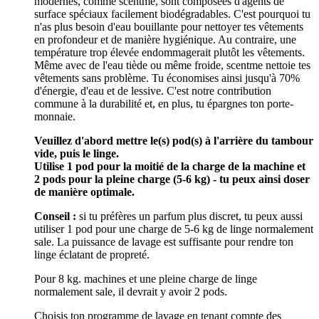
modernes, comme scentme, sont composées d'agents de
surface spéciaux facilement biodégradables. C'est pourquoi tu
n'as plus besoin d'eau bouillante pour nettoyer tes vêtements
en profondeur et de manière hygiénique. Au contraire, une
température trop élevée endommagerait plutôt les vêtements.
Même avec de l'eau tiède ou même froide, scentme nettoie tes
vêtements sans problème. Tu économises ainsi jusqu'à 70%
d'énergie, d'eau et de lessive. C'est notre contribution
commune à la durabilité et, en plus, tu épargnes ton porte-
monnaie.
Veuillez d'abord mettre le(s) pod(s) à l'arrière du tambour
vide, puis le linge.
Utilise
1 pod pour la moitié de la charge de la machine et
2 pods pour la pleine charge (5-6 kg) - tu peux ainsi doser
de manière optimale.
Conseil :
si tu préfères un parfum plus discret, tu peux aussi
utiliser 1 pod pour une charge de 5-6 kg de linge normalement
sale. La puissance de lavage est suffisante pour rendre ton
linge éclatant de propreté.
Pour 8 kg. machines et une pleine charge de linge
normalement sale, il devrait y avoir 2 pods.
Choisis ton programme de lavage en tenant compte des