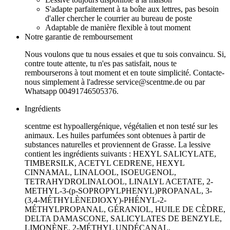
S'adapte parfaitement à ta boîte aux lettres, pas besoin
d'aller chercher le courrier au bureau de poste
Adaptable de manière flexible à tout moment
Notre garantie de remboursement
Nous voulons que tu nous essaies et que tu sois convaincu. Si,
contre toute attente, tu n'es pas satisfait, nous te
rembourserons à tout moment et en toute simplicité. Contacte-
nous simplement à l'adresse
service@scentme.de
ou par
Whatsapp 00491746505376.
Ingrédients
scentme est hypoallergénique, végétalien et non testé sur les
animaux. Les huiles parfumées sont obtenues à partir de
substances naturelles et proviennent de Grasse. La lessive
contient les ingrédients suivants : HEXYL SALICYLATE,
TIMBERSILK, ACETYL CEDRENE, HEXYL
CINNAMAL, LINALOOL, ISOEUGENOL,
TETRAHYDROLINALOOL, LINALYL ACETATE, 2-
METHYL-3-(p-SOPROPYLPHENYL)PROPANAL, 3-
(3,4-MÉTHYLÈNEDIOXY)-PHÉNYL-2-
MÉTHYLPROPANAL, GÉRANIOL, HUILE DE CÈDRE,
DELTA DAMASCONE, SALICYLATES DE BENZYLE,
LIMONÈNE, 2-MÉTHYL UNDÉCANAL,