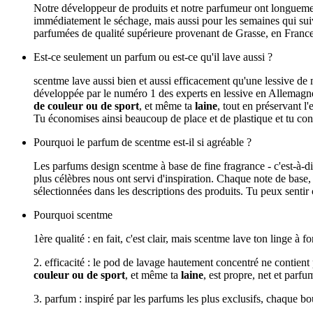
Notre développeur de produits et notre parfumeur ont longuement
immédiatement le séchage, mais aussi pour les semaines qui suiv
parfumées de qualité supérieure provenant de Grasse, en France. 
Est-ce seulement un parfum ou est-ce qu'il lave aussi ?
scentme lave aussi bien et aussi efficacement qu'une lessive de
développée par le numéro 1 des experts en lessive en Allemagne et
de couleur ou de sport
, et même ta
laine
, tout en préservant 
Tu économises ainsi beaucoup de place et de plastique et tu co
Pourquoi le parfum de scentme est-il si agréable ?
Les parfums design scentme à base de fine fragrance - c'est-à-
plus célèbres nous ont servi d'inspiration. Chaque note de base,
sélectionnées dans les descriptions des produits. Tu peux sentir c
Pourquoi scentme
1ère qualité : en fait, c'est clair, mais scentme lave ton linge à
2. efficacité : le pod de lavage hautement concentré ne contient
couleur ou de sport
, et même ta
laine
, est propre, net et parfu
3. parfum : inspiré par les parfums les plus exclusifs, chaque b