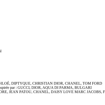
l
spirée par CHLOÉ, DIPTYQUE, CHRISTIAN DIOR, CHANEL, TOM FORD
dulée, inspirée par : GUCCI, DIOR, AQUA DI PARMA, BULGARI
spirée par J'ADORE, JEAN PATOU, CHANEL, DAISY LOVE MARC J