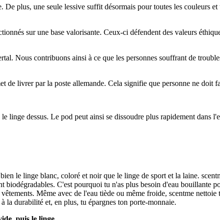
. De plus, une seule lessive suffit désormais pour toutes les couleurs et 
ctionnés sur une base valorisante. Ceux-ci défendent des valeurs éthique
tal. Nous contribuons ainsi à ce que les personnes souffrant de trouble
et de livrer par la poste allemande. Cela signifie que personne ne doit f
e le linge dessus. Le pod peut ainsi se dissoudre plus rapidement dans l
ien le linge blanc, coloré et noir que le linge de sport et la laine. sc
t biodégradables. C'est pourquoi tu n'as plus besoin d'eau bouillante 
es vêtements. Même avec de l'eau tiède ou même froide, scentme nettoie
à la durabilité et, en plus, tu épargnes ton porte-monnaie.
de, puis le linge.