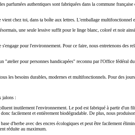
uiles parfumées authentiques sont fabriquées dans la commune française d
vient chez toi, dans ta boîte aux lettres. L'emballage multifonctionnel en p
ésormais, une seule lessive suffit pour le linge blanc, coloré et noir ain
tme s'engage pour l'environnement. Pour ce faire, nous entretenons des re
 - un "atelier pour personnes handicapées" reconnu par l'Office fédéral 
it tous les besoins durables, modernes et multifonctionnels. Pour des jour
 jalons :
olluent inutilement l'environnement. Le pod est fabriqué à partir d'un f
st donc facilement et entièrement biodégradable. De plus, nous produiso
 base d'herbe avec des encres écologiques et peut être facilement élimi
ement réduite au maximum.