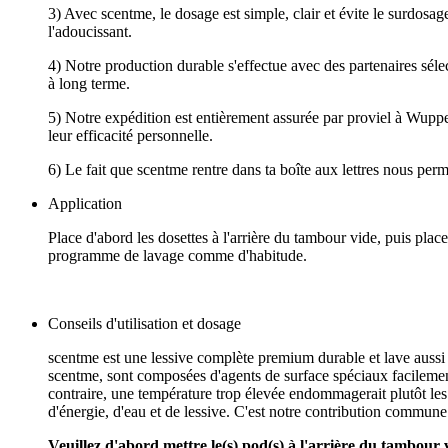
3) Avec scentme, le dosage est simple, clair et évite le surdosage
l'adoucissant.
4) Notre production durable s'effectue avec des partenaires séle
à long terme.
5) Notre expédition est entièrement assurée par proviel à Wupper
leur efficacité personnelle.
6) Le fait que scentme rentre dans ta boîte aux lettres nous perm
Application
Place d'abord les dosettes à l'arrière du tambour vide, puis plac
programme de lavage comme d'habitude.
Conseils d'utilisation et dosage
scentme est une lessive complète premium durable et lave aussi b
scentme, sont composées d'agents de surface spéciaux facilemen
contraire, une température trop élevée endommagerait plutôt l
d'énergie, d'eau et de lessive. C'est notre contribution commune 
Veuillez d'abord mettre le(s) pod(s) à l'arrière du tambour vi