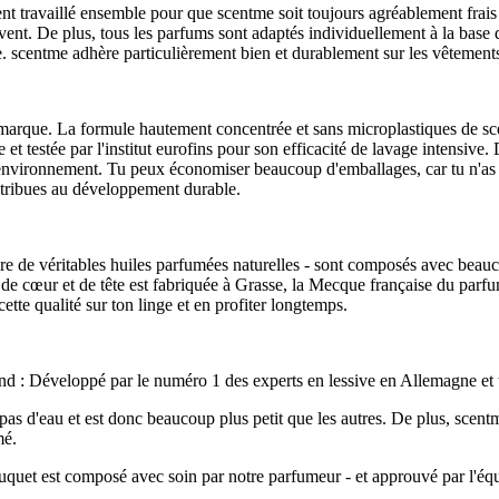
 travaillé ensemble pour que scentme soit toujours agréablement frais et
ent. De plus, tous les parfums sont adaptés individuellement à la base d
scentme adhère particulièrement bien et durablement sur les vêtements fo
 marque. La formule hautement concentrée et sans microplastiques de scen
 testée par l'institut eurofins pour son efficacité de lavage intensive. 
l'environnement. Tu peux économiser beaucoup d'emballages, car tu n'as p
ntribues au développement durable.
dire de véritables huiles parfumées naturelles - sont composés avec bea
 de cœur et de tête est fabriquée à Grasse, la Mecque française du parfu
ette qualité sur ton linge et en profiter longtemps.
 fond : Développé par le numéro 1 des experts en lessive en Allemagne et t
 pas d'eau et est donc beaucoup plus petit que les autres. De plus, scen
mé.
ouquet est composé avec soin par notre parfumeur - et approuvé par l'éq