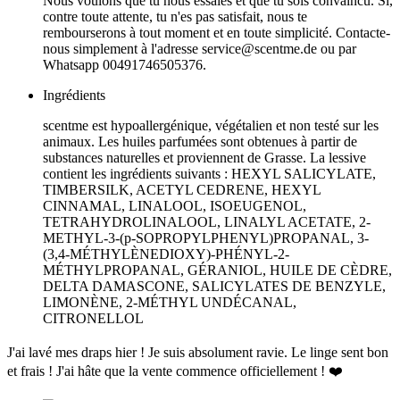
Nous voulons que tu nous essaies et que tu sois convaincu. Si,
contre toute attente, tu n'es pas satisfait, nous te
rembourserons à tout moment et en toute simplicité. Contacte-
nous simplement à l'adresse
service@scentme.de
ou par
Whatsapp 00491746505376.
Ingrédients
scentme est hypoallergénique, végétalien et non testé sur les
animaux. Les huiles parfumées sont obtenues à partir de
substances naturelles et proviennent de Grasse. La lessive
contient les ingrédients suivants : HEXYL SALICYLATE,
TIMBERSILK, ACETYL CEDRENE, HEXYL
CINNAMAL, LINALOOL, ISOEUGENOL,
TETRAHYDROLINALOOL, LINALYL ACETATE, 2-
METHYL-3-(p-SOPROPYLPHENYL)PROPANAL, 3-
(3,4-MÉTHYLÈNEDIOXY)-PHÉNYL-2-
MÉTHYLPROPANAL, GÉRANIOL, HUILE DE CÈDRE,
DELTA DAMASCONE, SALICYLATES DE BENZYLE,
LIMONÈNE, 2-MÉTHYL UNDÉCANAL,
CITRONELLOL
J'ai lavé mes draps hier ! Je suis absolument ravie. Le linge sent bon
et frais ! J'ai hâte que la vente commence officiellement ! ❤️