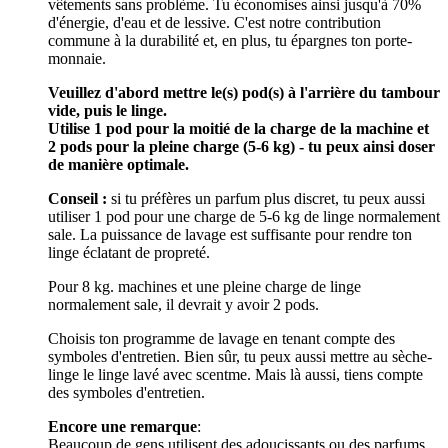
vêtements sans problème. Tu économises ainsi jusqu'à 70%
d'énergie, d'eau et de lessive. C'est notre contribution
commune à la durabilité et, en plus, tu épargnes ton porte-
monnaie.
Veuillez d'abord mettre le(s) pod(s) à l'arrière du tambour
vide, puis le linge.
Utilise
1 pod pour la moitié de la charge de la machine et
2 pods pour la pleine charge (5-6 kg) - tu peux ainsi doser
de manière optimale.
Conseil :
si tu préfères un parfum plus discret, tu peux aussi
utiliser 1 pod pour une charge de 5-6 kg de linge normalement
sale. La puissance de lavage est suffisante pour rendre ton
linge éclatant de propreté.
Pour 8 kg. machines et une pleine charge de linge
normalement sale, il devrait y avoir 2 pods.
Choisis ton programme de lavage en tenant compte des
symboles d'entretien. Bien sûr, tu peux aussi mettre au sèche-
linge le linge lavé avec scentme. Mais là aussi, tiens compte
des symboles d'entretien.
Encore une remarque
:
Beaucoup de gens utilisent des adoucissants ou des parfums