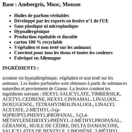
Base :
Ambergris, Musc, Mousse
Huiles de parfum véritables
Développé par les experts en lessive n°1 de l'UE
Sans plastique ni microplastique
Hypoallergénique
Production équitable et durable
carton 100 % recyclable
Végétalien et non testé sur les animaux
Convient pour tous les tissus et toutes les couleurs
Fabriqué en Allemagne
INGRÉDIENTS :
scentme est hypoallergénique, végétalien et non testé sur les
animaux. Les huiles parfumées sont obtenues à partir de substances
naturelles et proviennent de Grasse. La lessive contient les
ingrédients suivants : HEXYL SALICYLATE, TIMBERSILK,
ACETYL CEDRENE, HEXYL CINNAMAL, LINALOOL,
ISOEUGENOL, TETRAHYDROLINALOOL, LINALYL
ACETATE, 2-METHYL-3-(p-
SOPROPYLPHENYL)PROPANAL, 3-(3,4-
MÉTHYLÈNEDIOXY)-PHÉNYL-2-MÉTHYLPROPANAL,
GÉRANIOL, HUILE DE CÈDRE, DELTA DAMASCONE,
SALICYLATES DE BENZYLE, LIMONÈNE, 2-MÉTHYL