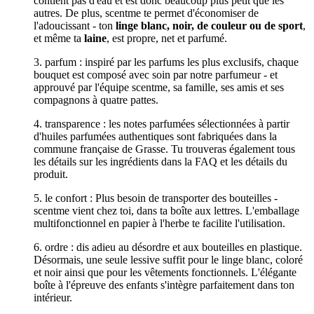
contient pas d'eau et est donc beaucoup plus petit que les
autres. De plus, scentme te permet d'économiser de
l'adoucissant - ton
linge blanc, noir, de couleur ou de sport
,
et même ta
laine
, est propre, net et parfumé.
3. parfum : inspiré par les parfums les plus exclusifs, chaque
bouquet est composé avec soin par notre parfumeur - et
approuvé par l'équipe scentme, sa famille, ses amis et ses
compagnons à quatre pattes.
4. transparence : les notes parfumées sélectionnées à partir
d'huiles parfumées authentiques sont fabriquées dans la
commune française de Grasse. Tu trouveras également tous
les détails sur les ingrédients dans la FAQ et les détails du
produit.
5. le confort : Plus besoin de transporter des bouteilles -
scentme vient chez toi, dans ta boîte aux lettres. L'emballage
multifonctionnel en papier à l'herbe te facilite l'utilisation.
6. ordre : dis adieu au désordre et aux bouteilles en plastique.
Désormais, une seule lessive suffit pour le linge blanc, coloré
et noir ainsi que pour les vêtements fonctionnels. L'élégante
boîte à l'épreuve des enfants s'intègre parfaitement dans ton
intérieur.