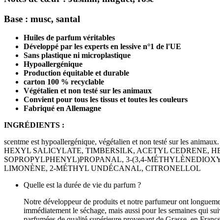
Base :
musc, santal
Huiles de parfum véritables
Développé par les experts en lessive n°1 de l'UE
Sans plastique ni microplastique
Hypoallergénique
Production équitable et durable
carton 100 % recyclable
Végétalien et non testé sur les animaux
Convient pour tous les tissus et toutes les couleurs
Fabriqué en Allemagne
INGRÉDIENTS :
scentme est hypoallergénique, végétalien et non testé sur les animaux. 
HEXYL SALICYLATE, TIMBERSILK, ACETYL CEDRENE, H
SOPROPYLPHENYL)PROPANAL, 3-(3,4-MÉTHYLÈNEDIOXY
LIMONÈNE, 2-MÉTHYL UNDÉCANAL, CITRONELLOL
Quelle est la durée de vie du parfum ?
Notre développeur de produits et notre parfumeur ont longuement
immédiatement le séchage, mais aussi pour les semaines qui suiv
parfumées de qualité supérieure provenant de Grasse, en France. 