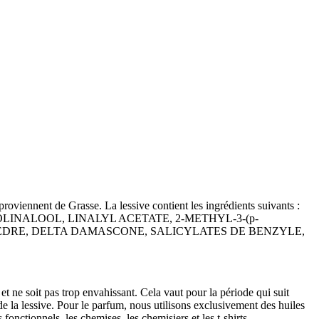
proviennent de Grasse. La lessive contient les ingrédients suivants :
INALOOL, LINALYL ACETATE, 2-METHYL-3-(p-
ÈDRE, DELTA DAMASCONE, SALICYLATES DE BENZYLE,
 ne soit pas trop envahissant. Cela vaut pour la période qui suit
e la lessive. Pour le parfum, nous utilisons exclusivement des huiles
nctionnels, les chemises, les chemisiers et les t-shirts .