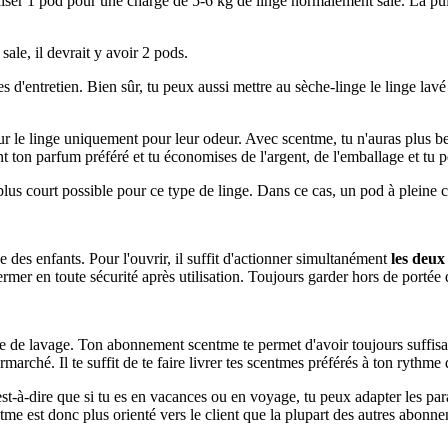
iliser 1 pod pour une charge de 5-6 kg de linge normalement sale. La pui
ale, il devrait y avoir 2 pods.
'entretien. Bien sûr, tu peux aussi mettre au sèche-linge le linge lavé
 le linge uniquement pour leur odeur. Avec scentme, tu n'auras plus bes
ent ton parfum préféré et tu économises de l'argent, de l'emballage et tu
us court possible pour ce type de linge. Dans ce cas, un pod à pleine cha
des enfants. Pour l'ouvrir, il suffit d'actionner simultanément
les deux
fermer en toute sécurité après utilisation. Toujours garder hors de porté
me de lavage. Ton abonnement scentme te permet d'avoir toujours suffi
rché. Il te suffit de te faire livrer tes scentmes préférés à ton rythme d
-à-dire que si tu es en vacances ou en voyage, tu peux adapter les para
me est donc plus orienté vers le client que la plupart des autres abonn