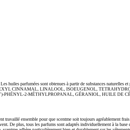
Les huiles parfumées sont obtenues à partir de substances naturelles et 
EXYL CINNAMAL, LINALOOL, ISOEUGENOL, TETRAHYDROL
)-PHÉNYL-2-MÉTHYLPROPANAL, GÉRANIOL, HUILE DE C
 travaillé ensemble pour que scentme soit toujours agréablement frais et
ent. De plus, tous les parfums sont adaptés individuellement à la base d
scentme adhère particulièrement bien et durablement sur les vêtements fo