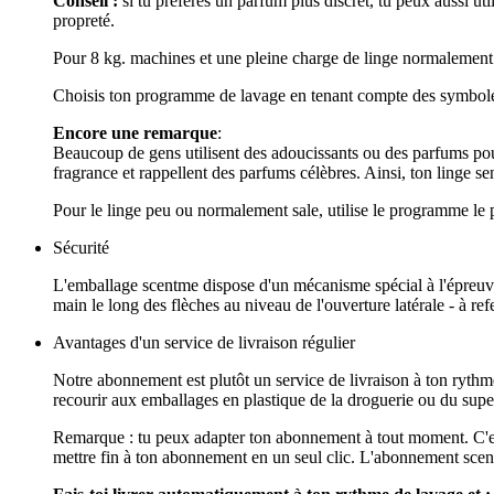
Conseil :
si tu préfères un parfum plus discret, tu peux aussi ut
propreté.
Pour 8 kg. machines et une pleine charge de linge normalement s
Choisis ton programme de lavage en tenant compte des symboles d
Encore une remarque
:
Beaucoup de gens utilisent des adoucissants ou des parfums pour
fragrance et rappellent des parfums célèbres. Ainsi, ton linge s
Pour le linge peu ou normalement sale, utilise le programme le pl
Sécurité
L'emballage scentme dispose d'un mécanisme spécial à l'épreuve 
main le long des flèches au niveau de l'ouverture latérale - à re
Avantages d'un service de livraison régulier
Notre abonnement est plutôt un service de livraison à ton ryth
recourir aux emballages en plastique de la droguerie ou du superma
Remarque : tu peux adapter ton abonnement à tout moment. C'est
mettre fin à ton abonnement en un seul clic. L'abonnement scent