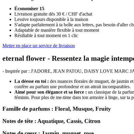
Économiser 15
Livraison gratuite dès 30 € / CHF d'achat
Lessive toujours disponible à la maison
S'adapte parfaitement à ta boîte aux lettres, pas besoin d'aller c
Adaptable de manière flexible à tout moment
Résiliable à tout moment en 1 clic
Mettre en place un service de livraison
eternal flower -
Ressentez la magie intempo
- Inspirée par : J'ADORE, JEAN PATOU, DAISY LOVE MA
La déesse en toi :
des nuances florales de muguet, de jasmin et d
confère au parfum une profondeur et un attrait incomparables.
Aimé pour son élégance et sa force :
un classique de la parfum
féminin. Pour plus de me-time dans ton armoire à linge, sur ta 
Famille de parfums :
Floral, Musque, Fruity
Notes de tête :
Aquatique, Cassis, Citron
Notes de cœur :
Jasmin, muguet, rose