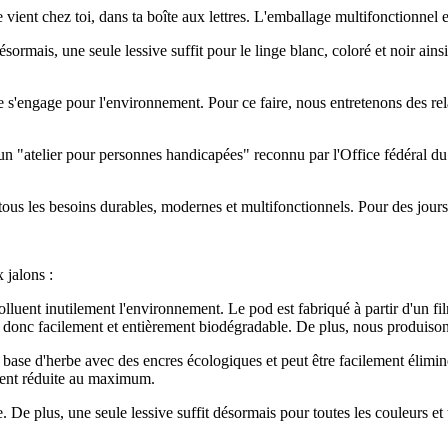
vient chez toi, dans ta boîte aux lettres. L'emballage multifonctionnel en p
ésormais, une seule lessive suffit pour le linge blanc, coloré et noir ain
tme s'engage pour l'environnement. Pour ce faire, nous entretenons des re
 - un "atelier pour personnes handicapées" reconnu par l'Office fédéral 
it tous les besoins durables, modernes et multifonctionnels. Pour des jour
 jalons :
olluent inutilement l'environnement. Le pod est fabriqué à partir d'un f
st donc facilement et entièrement biodégradable. De plus, nous produiso
 base d'herbe avec des encres écologiques et peut être facilement élimi
ement réduite au maximum.
. De plus, une seule lessive suffit désormais pour toutes les couleurs et 