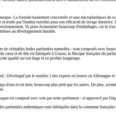
 marque. La formule hautement concentrée et sans microplastiques de scen
 testée par l'institut eurofins pour son efficacité de lavage intensive. 
l'environnement. Tu peux économiser beaucoup d'emballages, car tu n'as p
ntribues au développement durable.
dire de véritables huiles parfumées naturelles - sont composés avec bea
 de cœur et de tête est fabriquée à Grasse, la Mecque française du parfu
ette qualité sur ton linge et en profiter longtemps.
 fond : Développé par le numéro 1 des experts en lessive en Allemagne et t
 pas d'eau et est donc beaucoup plus petit que les autres. De plus, scen
mé.
ouquet est composé avec soin par notre parfumeur - et approuvé par l'éq
uiles parfumées authentiques sont fabriquées dans la commune française d