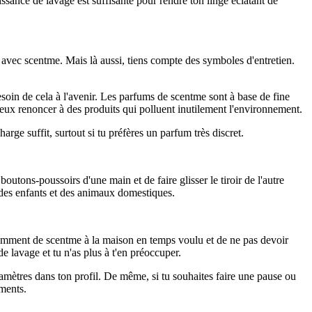
ssance de lavage est suffisante pour rendre ton linge éclatant de
 avec scentme. Mais là aussi, tiens compte des symboles d'entretien.
oin de cela à l'avenir. Les parfums de scentme sont à base de fine
 peux renoncer à des produits qui polluent inutilement l'environnement.
rge suffit, surtout si tu préfères un parfum très discret.
boutons-poussoirs d'une main et de faire glisser le tiroir de l'autre
e des enfants et des animaux domestiques.
samment de scentme à la maison en temps voulu et de ne pas devoir
e lavage et tu n'as plus à t'en préoccuper.
mètres dans ton profil. De même, si tu souhaites faire une pause ou
ements.