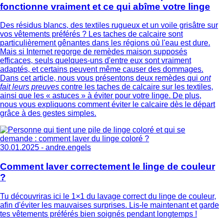
fonctionne vraiment et ce qui abîme votre linge
Des résidus blancs, des textiles rugueux et un voile grisâtre sur
vos vêtements préférés ? Les taches de calcaire sont
particulièrement gênantes dans les régions où l'eau est dure.
Mais si Internet regorge de remèdes maison supposés
efficaces, seuls quelques-uns d'entre eux sont vraiment
adaptés, et certains peuvent même causer des dommages.
Dans cet article, nous vous présentons deux remèdes qui
ont
fait leurs preuves
contre les taches de calcaire sur les textiles,
ainsi que les « astuces » à éviter pour votre linge. De plus,
nous vous expliquons comment éviter le calcaire dès le départ
grâce à des gestes simples.
30.01.2025 -
andre.engels
Comment laver correctement le linge de couleur
?
Tu découvriras ici le 1×1 du lavage correct du linge de couleur,
afin d'éviter les mauvaises surprises. Lis-le maintenant et garde
tes vêtements préférés bien soignés pendant longtemps !