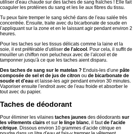
utiliser d'eau chaude sur des taches de sang fraîches ! Elle fait
coaguler les protéines du sang et les lie aux fibres du tissu.
Tu peux faire tremper le sang séché dans de l'eau salée très
concentrée. Ensuite, traite avec du bicarbonate de soude en
l'appliquant sur la zone et en le laissant agir pendant environ 2
heures.
Pour les taches sur les tissus délicats comme la laine et la
soie, il est préférable d'utiliser
de l'alcool
. Pour cela, il suffit de
mouiller un chiffon non pelucheux avec de l'alcool et de
tamponner jusqu'à ce que les taches aient disparu.
Des taches de sang sur le matelas ?
Enduis-les d'une
pâte
composée de sel et de jus de citron
ou
de bicarbonate de
soude et d'eau
et laisse-les agir pendant environ 30 minutes.
Vaporiser ensuite l'endroit avec de l'eau froide et absorber le
tout avec du papier.
Taches de déodorant
Pour éliminer les vilaines
taches jaunes
des déodorants
sur
les vêtements clairs
et sur
le linge blanc
, il faut
de l'acide
citrique
. Dissous environ 10 grammes d'acide citrique en
poudre dans un litre d'eau et fais-y tremper le vêtement