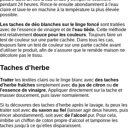
pendant 24 heures. Rince-le ensuite abondamment à l'eau
claire et lave-le en machine à la température la plus élevée
possible.
Les taches de déo blanches sur le linge foncé
sont traitées
avec de l'essence de vinaigre et de
l'eau tiède.
Cette méthode
est relativement
douce pour les couleurs
. Toujours faire un
test de couleur sur une partie cachée. Dans tous les cas,
toujours faire un test de couleur sur une partie cachée avant
d'utiliser le produit, afin de s'assurer que le remède maison ne
décolore pas le tissu.
Taches d'herbe
Traiter
les textiles clairs ou le linge blanc avec
des taches
d'herbe fraîches
simplement avec
du jus de citron
ou
de
l'essence de vinaigre.
Appliquer directement sur la tache et
masser doucement, puis laver normalement.
Si tu découvres des taches d'herbe après le lavage, tu peux les
traiter soit avec
du savon au fiel
(laisser agir deux heures, puis
rincer abondamment), soit avec
de l'alcool
pur. Pour cela,
imbibe un chiffon de coton propre d'alcool et tamponne les
taches jusqu'à ce qu'elles disparaissent.