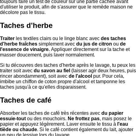
toujours faire un test de couleur sur une partie cachée avant
d'utiliser le produit, afin de s'assurer que le remède maison ne
décolore pas le tissu.
Taches d'herbe
Traiter
les textiles clairs ou le linge blanc avec
des taches
d'herbe fraîches
simplement avec
du jus de citron
ou
de
l'essence de vinaigre.
Appliquer directement sur la tache et
masser doucement, puis laver normalement.
Si tu découvres des taches d'herbe après le lavage, tu peux les
traiter soit avec
du savon au fiel
(laisser agir deux heures, puis
rincer abondamment), soit avec
de l'alcool
pur. Pour cela,
imbibe un chiffon de coton propre d'alcool et tamponne les
taches jusqu'à ce qu'elles disparaissent.
Taches de café
Absorber les taches de café très récentes avec
du papier
essuie-tout
ou des mouchoirs.
Ne frottez pas
, mais posez le
papier et appuyez légèrement. Laver ensuite le tissu à
l'eau
tiède ou chaude
. Si le café contient également du lait, ajouter
un peu de lessive lors du lavage.