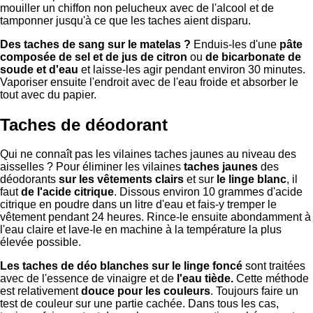
mouiller un chiffon non pelucheux avec de l'alcool et de
tamponner jusqu'à ce que les taches aient disparu.
Des taches de sang sur le matelas ?
Enduis-les d'une
pâte
composée de sel et de jus de citron
ou
de bicarbonate de
soude et d'eau
et laisse-les agir pendant environ 30 minutes.
Vaporiser ensuite l'endroit avec de l'eau froide et absorber le
tout avec du papier.
Taches de déodorant
Qui ne connaît pas les vilaines taches jaunes au niveau des
aisselles ? Pour éliminer les vilaines
taches jaunes
des
déodorants
sur les vêtements clairs
et sur
le linge blanc
, il
faut
de l'acide citrique
. Dissous environ 10 grammes d'acide
citrique en poudre dans un litre d'eau et fais-y tremper le
vêtement pendant 24 heures. Rince-le ensuite abondamment à
l'eau claire et lave-le en machine à la température la plus
élevée possible.
Les taches de déo blanches sur le linge foncé
sont traitées
avec de l'essence de vinaigre et de
l'eau tiède.
Cette méthode
est relativement
douce pour les couleurs
. Toujours faire un
test de couleur sur une partie cachée. Dans tous les cas,