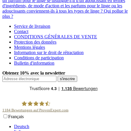
un parfum pour le linge se distingue-t-il d'un adoucissant en termes
d'ingrédients, de mode d'action et les parfums pour le linge ou les
adoucissants conviennent-ils à tous les types de linge ? Qui pollue le
plus ?
Service de livraison
Contact
CONDITIONS GÉNÉRALES DE VENTE
Protection des données
Mentions légales
Information sur le droit de rétractation
Conditions de participation
Bulletin d'information
Obtenez 10% avec la newsletter
1184
Bewertungen auf ProvenExpert.com
Français
scentme
Deutsch