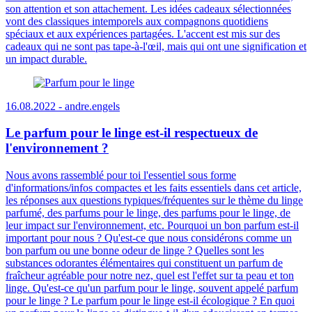
son attention et son attachement. Les idées cadeaux sélectionnées
vont des classiques intemporels aux compagnons quotidiens
spéciaux et aux expériences partagées. L'accent est mis sur des
cadeaux qui ne sont pas tape-à-l'œil, mais qui ont une signification et
un impact durable.
16.08.2022 -
andre.engels
Le parfum pour le linge est-il respectueux de
l'environnement ?
Nous avons rassemblé pour toi l'essentiel sous forme
d'informations/infos compactes et les faits essentiels dans cet article,
les réponses aux questions typiques/fréquentes sur le thème du linge
parfumé, des parfums pour le linge, des parfums pour le linge, de
leur impact sur l'environnement, etc. Pourquoi un bon parfum est-il
important pour nous ? Qu'est-ce que nous considérons comme un
bon parfum ou une bonne odeur de linge ? Quelles sont les
substances odorantes élémentaires qui constituent un parfum de
fraîcheur agréable pour notre nez, quel est l'effet sur ta peau et ton
linge. Qu'est-ce qu'un parfum pour le linge, souvent appelé parfum
pour le linge ? Le parfum pour le linge est-il écologique ? En quoi