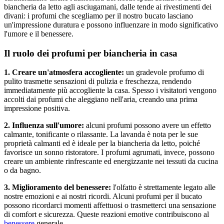
biancheria da letto agli asciugamani, dalle tende ai rivestimenti dei
divani: i profumi che scegliamo per il nostro bucato lasciano
un'impressione duratura e possono influenzare in modo significativo
l'umore e il benessere.
Il ruolo dei profumi per biancheria in casa
1. Creare un'atmosfera accogliente:
un gradevole profumo di
pulito trasmette sensazioni di pulizia e freschezza, rendendo
immediatamente più accogliente la casa. Spesso i visitatori vengono
accolti dai profumi che aleggiano nell'aria, creando una prima
impressione positiva.
2. Influenza sull'umore:
alcuni profumi possono avere un effetto
calmante, tonificante o rilassante. La lavanda è nota per le sue
proprietà calmanti ed è ideale per la biancheria da letto, poiché
favorisce un sonno ristoratore. I profumi agrumati, invece, possono
creare un ambiente rinfrescante ed energizzante nei tessuti da cucina
o da bagno.
3. Miglioramento del benessere:
l'olfatto è strettamente legato alle
nostre emozioni e ai nostri ricordi. Alcuni profumi per il bucato
possono ricordarci momenti affettuosi o trasmetterci una sensazione
di comfort e sicurezza. Queste reazioni emotive contribuiscono al
benessere
generale.