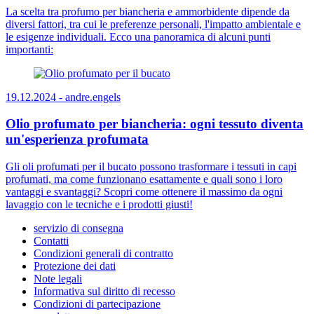
La scelta tra profumo per biancheria e ammorbidente dipende da
diversi fattori, tra cui le preferenze personali, l'impatto ambientale e
le esigenze individuali. Ecco una panoramica di alcuni punti
importanti:
19.12.2024 -
andre.engels
Olio profumato per biancheria: ogni tessuto diventa
un'esperienza profumata
Gli oli profumati per il bucato possono trasformare i tessuti in capi
profumati, ma come funzionano esattamente e quali sono i loro
vantaggi e svantaggi? Scopri come ottenere il massimo da ogni
lavaggio con le tecniche e i prodotti giusti!
servizio di consegna
Contatti
Condizioni generali di contratto
Protezione dei dati
Note legali
Informativa sul diritto di recesso
Condizioni di partecipazione