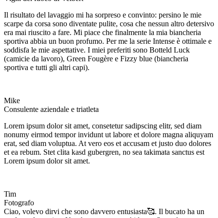
Il risultato del lavaggio mi ha sorpreso e convinto: persino le mie
scarpe da corsa sono diventate pulite, cosa che nessun altro detersivo
era mai riuscito a fare. Mi piace che finalmente la mia biancheria
sportiva abbia un buon profumo. Per me la serie Intense è ottimale e
soddisfa le mie aspettative. I miei preferiti sono Botteld Luck
(camicie da lavoro), Green Fougère e Fizzy blue (biancheria
sportiva e tutti gli altri capi).
Mike
Consulente aziendale e triatleta
Lorem ipsum dolor sit amet, consetetur sadipscing elitr, sed diam
nonumy eirmod tempor invidunt ut labore et dolore magna aliquyam
erat, sed diam voluptua. At vero eos et accusam et justo duo dolores
et ea rebum. Stet clita kasd gubergren, no sea takimata sanctus est
Lorem ipsum dolor sit amet.
Tim
Fotografo
Ciao, volevo dirvi che sono davvero entusiasta🥰. Il bucato ha un