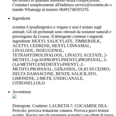
tuo denaro in qualsiasi momento senza complicazioni.
Contattaci semplicemente all'indirizzo
service@scentme.de
o
tramite Whatsapp al numero 00491746505376.
Ingredienti
scentme è ipoallergenico e vegano e non è testato sugli
animali. Gli oli profumati sono ottenuti da sostanze naturali e
provengono da Grasse. Il detergente contiene i seguenti
ingredienti: HEXYL SALICYLATE, TIMBERSILK,
ACETYL CEDRENE, HEXYL CINNAMAL,
LINALOOL, ISOEUGENOL,
TETRAHYDROLINALOOL, LINALYL ACETATE, 2-
METHYL-3-(p-SOPROPYLPHENYL)PROPANAL, 3-
(3,4-METHYLENEDIOXY)-PHENYL-2-
METHYLPROPANAL, GERANIOL, OLIO DI CEDRO,
DELTA DAMASCONE, BENZIL SALICILATO,
LIMONENE, 2-METIL UNDECANALE,
CITRONELLOLO
Avvertenze
Detergente. Contiene: LAURETH-7, COCAMIDE DEA.
Pericolo: provoca irritazione cutanea. Provoca gravi lesioni
oculari. Nocivo per gli organismi acquatici con effetti di lunga