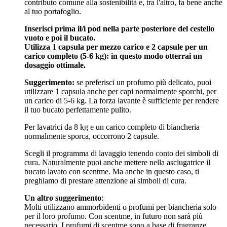
contributo comune alla sostenibilità e, tra l'altro, fa bene anche
al tuo portafoglio.
Inserisci prima il/i pod nella parte posteriore del cestello
vuoto e poi il bucato.
Utilizza
1 capsula per mezzo carico e 2 capsule per un
carico completo (5-6 kg): in questo modo otterrai un
dosaggio ottimale.
Suggerimento:
se preferisci un profumo più delicato, puoi
utilizzare 1 capsula anche per capi normalmente sporchi, per
un carico di 5-6 kg. La forza lavante è sufficiente per rendere
il tuo bucato perfettamente pulito.
Per lavatrici da 8 kg e un carico completo di biancheria
normalmente sporca, occorrono 2 capsule.
Scegli il programma di lavaggio tenendo conto dei simboli di
cura. Naturalmente puoi anche mettere nella asciugatrice il
bucato lavato con scentme. Ma anche in questo caso, ti
preghiamo di prestare attenzione ai simboli di cura.
Un altro suggerimento
:
Molti utilizzano ammorbidenti o profumi per biancheria solo
per il loro profumo. Con scentme, in futuro non sarà più
necessario. I profumi di scentme sono a base di fragranze