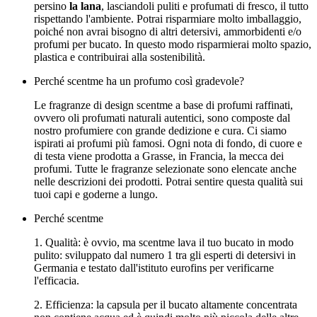
persino
la lana
, lasciandoli puliti e profumati di fresco, il tutto
rispettando l'ambiente. Potrai risparmiare molto imballaggio,
poiché non avrai bisogno di altri detersivi, ammorbidenti e/o
profumi per bucato. In questo modo risparmierai molto spazio,
plastica e contribuirai alla sostenibilità.
Perché scentme ha un profumo così gradevole?
Le fragranze di design scentme a base di profumi raffinati,
ovvero oli profumati naturali autentici, sono composte dal
nostro profumiere con grande dedizione e cura. Ci siamo
ispirati ai profumi più famosi. Ogni nota di fondo, di cuore e
di testa viene prodotta a Grasse, in Francia, la mecca dei
profumi. Tutte le fragranze selezionate sono elencate anche
nelle descrizioni dei prodotti. Potrai sentire questa qualità sui
tuoi capi e goderne a lungo.
Perché scentme
1. Qualità: è ovvio, ma scentme lava il tuo bucato in modo
pulito: sviluppato dal numero 1 tra gli esperti di detersivi in
Germania e testato dall'istituto eurofins per verificarne
l'efficacia.
2. Efficienza: la capsula per il bucato altamente concentrata