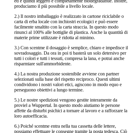
ed è quindi leggero e completamente biodegradabile. Inoltre,
produciamo il più possibile a livello locale.
2.) Il nostro imballaggio è realizzato in cartone riciclabile o
carta di erba locale con inchiostri ecologici e può essere
facilmente smaltito con la carta straccia. In questo modo
rinunci al 100% alle bottiglie di plastica. Anche la quantità di
materie prime utilizzate è ridotta al minimo.
3.) Con scentme il dosaggio è semplice, chiaro e impedisce il
sovradosaggio. Da ora in poi ti basterà un solo detersivo per
tutti i colori e tutti i tessuti, compresa la lana, e potrai anche
risparmiare sull'ammorbidente.
4.) La nostra produzione sostenibile avviene con partner
selezionati sulla base del rispetto reciproco. Questi ultimi
condividono i nostri valori etici, agiscono in modo equo e
perseguono obiettivi a lungo termine.
5.) Le nostre spedizioni vengono gestite interamente da
proviel a Wuppertal. In questo modo aiutiamo le persone
affette da disturbi psichici a tornare al lavoro e a rafforzare la
loro autoefficacia.
6.) Poiché scentme entra nella tua cassetta delle lettere,
possiamo effettuare le consegne tramite la posta tedesca. Ciò