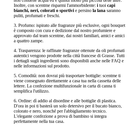
non contiene acqua ed è quindi molto più piccola delle altre.
Inoltre, con scentme risparmi l'ammorbidente:
i
tuoi
capi
bianchi, neri, colorati o sportivi
e persino
la lana
saranno
puliti, profumati e freschi.
3. Profumo: ispirato alle fragranze più esclusive, ogni bouquet
è composto con cura e dedizione dal nostro profumiere e
approvato dal team scentme, dai nostri familiari, amici e amici
a quattro zampe.
4. Trasparenza: le raffinate fragranze ottenute da oli profumati
autentici vengono prodotte nella città francese di Grasse. Tutti
i dettagli sugli ingredienti sono disponibili anche nelle FAQ e
nelle informazioni sul prodotto.
5. Comodità: non dovrai più trasportare bottiglie: scentme ti
viene consegnato direttamente a casa tua nella cassetta delle
lettere. La confezione multifunzionale in carta di canna ti
semplifica l'utilizzo.
6. Ordine: dì addio al disordine e alle bottiglie di plastica.
D'ora in poi ti basterà un solo detersivo per il bucato bianco,
colorato e nero, nonché per l'abbigliamento tecnico.
L'elegante confezione a prova di bambino si integra
perfettamente nella tua casa.