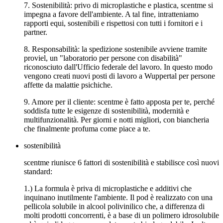
7. Sostenibilità: privo di microplastiche e plastica, scentme si
impegna a favore dell'ambiente. A tal fine, intratteniamo
rapporti equi, sostenibili e rispettosi con tutti i fornitori e i
partner.
8. Responsabilità: la spedizione sostenibile avviene tramite
proviel, un "laboratorio per persone con disabilità"
riconosciuto dall'Ufficio federale del lavoro. In questo modo
vengono creati nuovi posti di lavoro a Wuppertal per persone
affette da malattie psichiche.
9. Amore per il cliente: scentme è fatto apposta per te, perché
soddisfa tutte le esigenze di sostenibilità, modernità e
multifunzionalità. Per giorni e notti migliori, con biancheria
che finalmente profuma come piace a te.
sostenibilità
scentme riunisce 6 fattori di sostenibilità e stabilisce così nuovi
standard:
1.) La formula è priva di microplastiche e additivi che
inquinano inutilmente l'ambiente. Il pod è realizzato con una
pellicola solubile in alcool polivinilico che, a differenza di
molti prodotti concorrenti, è a base di un polimero idrosolubile