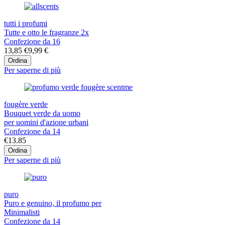
tutti i profumi
Tutte e otto le fragranze 2x
Confezione da 16
13,85 €
9,99 €
Ordina
Per saperne di più
fougère verde
Bouquet verde da uomo
per uomini d'azione urbani
Confezione da 14
€13.85
Ordina
Per saperne di più
puro
Puro e genuino, il profumo per
Minimalisti
Confezione da 14