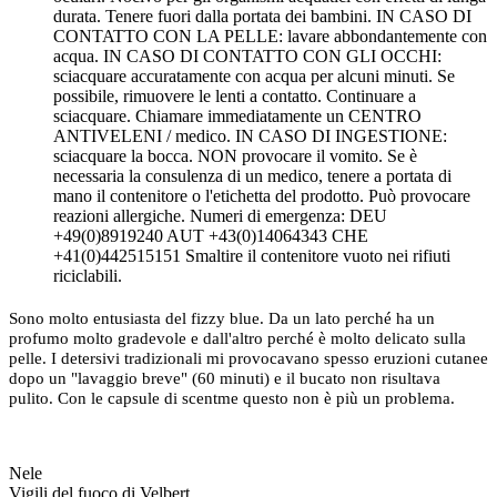
durata. Tenere fuori dalla portata dei bambini. IN CASO DI
CONTATTO CON LA PELLE: lavare abbondantemente con
acqua. IN CASO DI CONTATTO CON GLI OCCHI:
sciacquare accuratamente con acqua per alcuni minuti. Se
possibile, rimuovere le lenti a contatto. Continuare a
sciacquare. Chiamare immediatamente un CENTRO
ANTIVELENI / medico. IN CASO DI INGESTIONE:
sciacquare la bocca. NON provocare il vomito. Se è
necessaria la consulenza di un medico, tenere a portata di
mano il contenitore o l'etichetta del prodotto. Può provocare
reazioni allergiche. Numeri di emergenza: DEU
+49(0)8919240 AUT +43(0)14064343 CHE
+41(0)442515151 Smaltire il contenitore vuoto nei rifiuti
riciclabili.
Sono molto entusiasta del fizzy blue. Da un lato perché ha un
profumo molto gradevole e dall'altro perché è molto delicato sulla
pelle. I detersivi tradizionali mi provocavano spesso eruzioni cutanee
dopo un "lavaggio breve" (60 minuti) e il bucato non risultava
pulito. Con le capsule di scentme questo non è più un problema.
Nele
Vigili del fuoco di Velbert