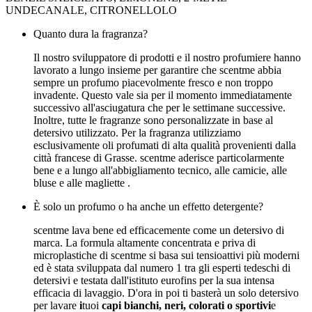
UNDECANALE, CITRONELLOLO
Quanto dura la fragranza?
Il nostro sviluppatore di prodotti e il nostro profumiere hanno
lavorato a lungo insieme per garantire che scentme abbia
sempre un profumo piacevolmente fresco e non troppo
invadente. Questo vale sia per il momento immediatamente
successivo all'asciugatura che per le settimane successive.
Inoltre, tutte le fragranze sono personalizzate in base al
detersivo utilizzato. Per la fragranza utilizziamo
esclusivamente oli profumati di alta qualità provenienti dalla
città francese di Grasse. scentme aderisce particolarmente
bene e a lungo all'abbigliamento tecnico, alle camicie, alle
bluse e alle magliette .
È solo un profumo o ha anche un effetto detergente?
scentme lava bene ed efficacemente come un detersivo di
marca. La formula altamente concentrata e priva di
microplastiche di scentme si basa sui tensioattivi più moderni
ed è stata sviluppata dal numero 1 tra gli esperti tedeschi di
detersivi e testata dall'istituto eurofins per la sua intensa
efficacia di lavaggio. D'ora in poi ti basterà un solo detersivo
per lavare
i
tuoi
capi bianchi, neri, colorati o sportivi
e