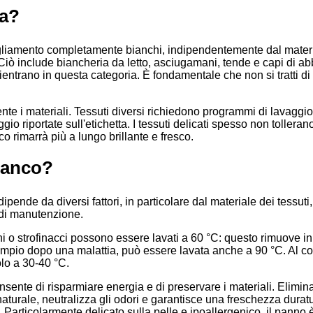
ca?
bigliamento completamente bianchi, indipendentemente dal materiale
 Ciò include biancheria da letto, asciugamani, tende e capi di a
ientrano in questa categoria. È fondamentale che non si tratti di t
nte i materiali. Tessuti diversi richiedono programmi di lavaggio
o riportate sull'etichetta. I tessuti delicati spesso non tollerano
co rimarrà più a lungo brillante e fresco.
bianco?
ende da diversi fattori, in particolare dal materiale dei tessuti, 
 di manutenzione.
i o strofinacci possono essere lavati a 60 °C: questo rimuove in
pio dopo una malattia, può essere lavata anche a 90 °C. Al cont
olo a 30-40 °C.
nsente di risparmiare energia e di preservare i materiali. Elimina
aturale, neutralizza gli odori e garantisce una freschezza duratu
 Particolarmente delicato sulla pelle e ipoallergenico, il panno è 