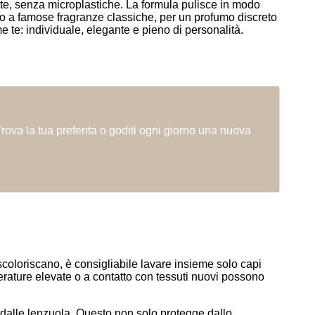
ente, senza microplastiche. La formula pulisce in modo
to a famose fragranze classiche, per un profumo discreto
te: individuale, elegante e pieno di personalità.
Trova la tua preferita o goditi ogni giorno una nuova
scoloriscano, è consigliabile lavare insieme solo capi
mperature elevate o a contatto con tessuti nuovi possono
dalle lenzuola. Questo non solo protegge dallo