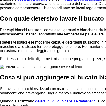
scolorimento, ma preserva anche la struttura del materiale. Duran
possono compromettere il bianco brillante se lavati regolarment
Con quale detersivo lavare il bucato
Per capi bianchi resistenti come asciugamani o biancheria da le
efficacemente i batteri, soprattutto alle temperature più elevate. 
I detersivi liquidi e le moderne capsule detergenti puliscono i
macchie e allo stesso tempo proteggono le fibre. Per mantenere 
occasionalmente candeggina ossigenata.
Per i tessuti più delicati, come i misti cotone pregiati o il pizzo,
Cosa si può aggiungere al bucato b
Se lavi capi bianchi realizzati con materiali resistenti come cot
sbiancanti che prevengono l'ingrigimento e rimuovono efficacem
Quando si utilizzano
detersivi liquidi o capsule detergenti
, si c
lavaggi frequenti.