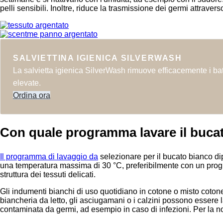
pelli sensibili. Inoltre, riduce la trasmissione dei germi attrave
SALVIETTINA IGIENICA SILVERWASH
La salvietta igienica SilverWash rimuove efficacemente i bat
elevate.
Ordina ora
Con quale programma lavare il buca
Il programma di lavaggio da
selezionare per il bucato bianco dip
una temperatura massima di 30 °C, preferibilmente con un progr
struttura dei tessuti delicati.
Gli indumenti bianchi di uso quotidiano in cotone o misto coton
biancheria da letto, gli asciugamani o i calzini possono essere 
contaminata da germi, ad esempio in caso di infezioni. Per la no