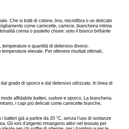
. Che si tratti di cotone, lino, microfibra o un delicato
bbigliamento come camicette, camicie, biancheria intima
onalità crema o pastello chiare: solo il bianco brillante
, temperature e quantità di detersivo diversi.
 temperature elevate. Per ottenere risultati ottimali,
dal grado di sporco e dal detersivo utilizzato. In linea di
 modo affidabile batteri, sudore e sporco. La biancheria
rario, i capi più delicati come camicette bianche,
 i batteri già a partire da 20 °C, senza l'uso di sostanze
ra. Gli ioni d'argento rimangono attivi nel tessuto per
ideale per chi soffre di allergie, per i bambini e per le