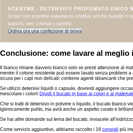
SCENTME - DETERSIVO PROFUMATO UNICO 
Scopri con scentme esperienze olfattive uniche durante il la
bianchi, neri, colorati o sportivi.
Ordina ora una confezione di prova
Conclusione: come lavare al meglio 
Il bianco rimane davvero bianco solo se presti attenzione al mat
mentre il cotone resistente può essere lavato senza problemi a 4
sicura per i capi non delicati: contiene agenti sbiancanti che p
Se utilizzi detersivi liquidi o capsule, dovresti aggiungere o
mescolare i colori!
Dividi il bucato in base ai colori e ai material
Che si tratti di detersivo in polvere o liquido, il bucato bianco 
igienicamente pulito, ma avrà anche un aspetto curato e brillant
Se hai altre domande sul tema del bucato, inviacele all'indirizz
Come servizio aggiuntivo, abbiamo raccolto i 18
consigli
più im