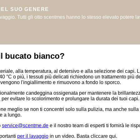
NEL SUO GENERE
vaggio. Tutti gli otto scentmes hanno lo stesso elevato potere la
il bucato bianco?
eriale, alla temperatura, al detersivo e alla selezione dei capi.
0 °C o più, i tessuti più delicati richiedono un trattamento più 
revengono l'ingiallimento e rimuovono a fondo lo sporco.
ccasionalmente candeggina ossigenata per mantenere la brillante
i
per evitare lo scolorimento e prolungare la durata dei tuoi capi.
viene meglio se non ti concentri solo sulla pulizia, ma anche sull
e a lungo.
o
service@scentme.de
e il nostro team di esperti ti fornirà le risp
portanti
per il lavaggio
in un video. Basta cliccare qui.