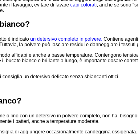
te il lavaggio, evitare di lavare
capi colorati
, anche se sono "s
e.
 bianco?
tto è indicato
un detersivo completo in polvere.
Contiene agenti
Tuttavia, la polvere può lasciare residui e danneggiare i tessuti p
n modo affidabile anche a basse temperature. Contengono tensioat
il bucato bianco e brillante a lungo, è importante dosare corret
 si consiglia un detersivo delicato senza sbiancanti ottici.
ianco?
one o lino con un detersivo in polvere completo, non hai bisogno 
ente i batteri, anche a temperature moderate.
onsiglia di aggiungere occasionalmente candeggina ossigenata. 