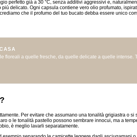
aggio perfetto già a 30 °C, senza additivi aggressivi e, naturalm
 più delicato. Ogni capsula contiene vero olio profumato, ispira
crediamo che il profumo del tuo bucato debba essere unico come 
 CASA
e floreali a quelle fresche, da quelle delicate a quelle intense. 
a?
ttamente. Per evitare che assumano una tonalità grigiastra o si 
io chiaro o le tonalità pastello possono sembrare innocui, ma a te
bbio, è meglio lavarli separatamente.
ad esempio separando le camicette leggere dagli asciugamani o 