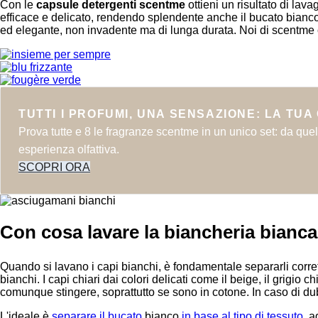
Con le
capsule detergenti scentme
ottieni un risultato di lav
efficace e delicato, rendendo splendente anche il bucato bianco
ed elegante, non invadente ma di lunga durata. Noi di scentme 
TUTTI I PROFUMI, UNA SENSAZIONE: LA TUA
Prova tutte e 8 le fragranze scentme in un unico set: da quell
esperienza olfattiva.
SCOPRI ORA
Con cosa lavare la biancheria bianc
Quando si lavano i capi bianchi, è fondamentale separarli corre
bianchi. I capi chiari dai colori delicati come il beige, il grig
comunque stingere, soprattutto se sono in cotone. In caso di du
L'ideale è
separare il bucato
bianco
in base al tipo di tessuto
, 