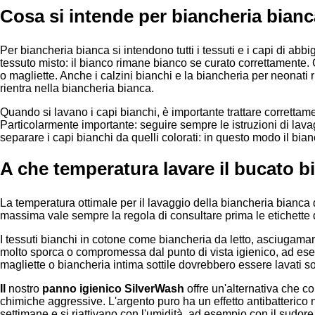
Cosa si intende per biancheria bian
Per biancheria bianca si intendono tutti i tessuti e i capi di ab
tessuto misto: il bianco rimane bianco se curato correttamente.
o magliette. Anche i calzini bianchi e la biancheria per neonati r
rientra nella biancheria bianca.
Quando si lavano i capi bianchi, è importante trattare correttame
Particolarmente importante: seguire sempre le istruzioni di lavaggi
separare i capi bianchi da quelli colorati: in questo modo il bian
A che temperatura lavare il bucato 
La temperatura ottimale per il lavaggio della biancheria bianca dip
massima vale sempre la regola di consultare prima le etichette
I tessuti bianchi in cotone come biancheria da letto, asciugaman
molto sporca o compromessa dal punto di vista igienico, ad esem
magliette o biancheria intima sottile dovrebbero essere lavati s
Il
nostro
panno igienico SilverWash
offre un'alternativa che co
chimiche aggressive. L'argento puro ha un effetto antibatterico n
settimane e si riattivano con l'umidità, ad esempio con il sudore.