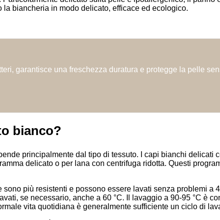
rso la biancheria in modo delicato, efficace ed ecologico.
teri, garantisce una freschezza duratura e protegge la pelle se
to bianco?
ende principalmente dal tipo di tessuto. I capi bianchi delicati
amma delicato o per lana con centrifuga ridotta. Questi program
e sono più resistenti e possono essere lavati senza problemi a 
lavati, se necessario, anche a 60 °C. Il lavaggio a 90-95 °C è co
rmale vita quotidiana è generalmente sufficiente un ciclo di lav